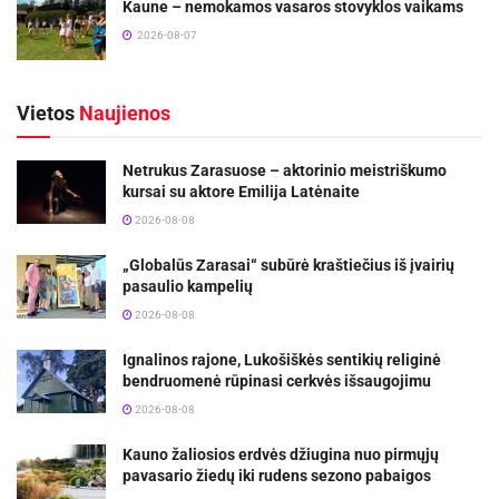
Kaune – nemokamos vasaros stovyklos vaikams
2026-08-07
Vietos
Naujienos
Netrukus Zarasuose – aktorinio meistriškumo
kursai su aktore Emilija Latėnaite
2026-08-08
„Globalūs Zarasai“ subūrė kraštiečius iš įvairių
pasaulio kampelių
2026-08-08
Ignalinos rajone, Lukošiškės sentikių religinė
bendruomenė rūpinasi cerkvės išsaugojimu
2026-08-08
Kauno žaliosios erdvės džiugina nuo pirmųjų
pavasario žiedų iki rudens sezono pabaigos