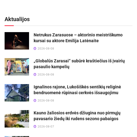
Aktualijos
Netrukus Zarasuose – aktorinio meistriškumo
kursai su aktore Emilija Latėnaite
2026-08-08
„Globalūs Zarasai“ subūrė kraštiečius iš įvairių
pasaulio kampelių
2026-08-08
Ignalinos rajone, Lukošiškės sentikių religinė
bendruomenė rūpinasi cerkvės išsaugojimu
2026-08-08
Kauno žaliosios erdvės džiugina nuo pirmųjų
pavasario žiedų iki rudens sezono pabaigos
2026-08-07