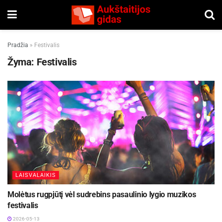
Pradžia
»
Festivalis
Žyma:
Festivalis
LAISVALAIKIS
Molėtus rugpjūtį vėl sudrebins pasaulinio lygio muzikos
festivalis
2026-05-13