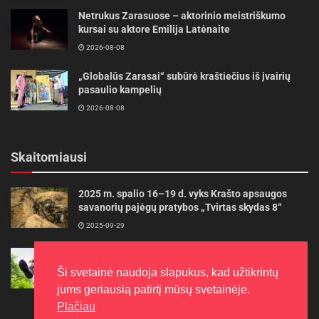
Netrukus Zarasuose – aktorinio meistriškumo
kursai su aktore Emilija Latėnaite
2026-08-08
„Globalūs Zarasai“ subūrė kraštiečius iš įvairių
pasaulio kampelių
2026-08-08
Skaitomiausi
2025 m. spalio 16–19 d. vyks Krašto apsaugos
savanorių pajėgų pratybos „Tvirtas skydas 8“
2025-09-29
Gudrybės, kad trimerio pjovimo valas tarnautų
ilgiau
Ši svetainė naudoja slapukus, kad užtikrintų
2022-06-27
jums geriausią patirtį mūsų svetainėje.
Plačiau