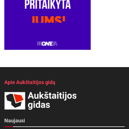
Apie Aukštaitijos gidą
Naujausi