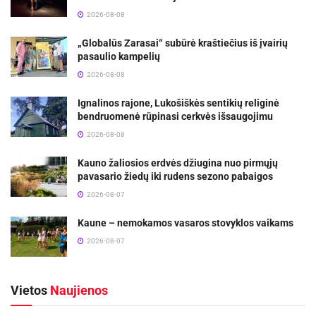
2026-08-08
„Globalūs Zarasai“ subūrė kraštiečius iš įvairių
pasaulio kampelių
2026-08-08
Ignalinos rajone, Lukošiškės sentikių religinė
bendruomenė rūpinasi cerkvės išsaugojimu
2026-08-08
Kauno žaliosios erdvės džiugina nuo pirmųjų
pavasario žiedų iki rudens sezono pabaigos
2026-08-07
Kaune – nemokamos vasaros stovyklos vaikams
2026-08-07
Vietos
Naujienos