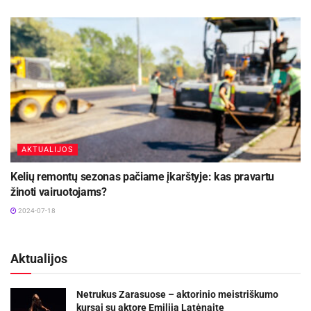
AKTUALIJOS
Kelių remontų sezonas pačiame įkarštyje: kas pravartu
žinoti vairuotojams?
2024-07-18
Aktualijos
Netrukus Zarasuose – aktorinio meistriškumo
kursai su aktore Emilija Latėnaite