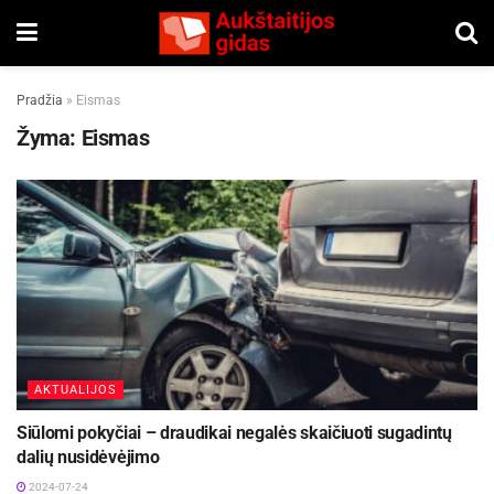
Pradžia
»
Eismas
Žyma:
Eismas
AKTUALIJOS
Siūlomi pokyčiai – draudikai negalės skaičiuoti sugadintų
dalių nusidėvėjimo
2024-07-24