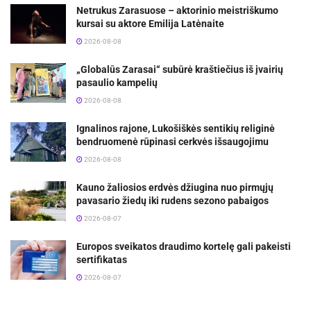
Netrukus Zarasuose – aktorinio meistriškumo
kursai su aktore Emilija Latėnaite
2026-08-08
„Globalūs Zarasai“ subūrė kraštiečius iš įvairių
pasaulio kampelių
2026-08-08
Ignalinos rajone, Lukošiškės sentikių religinė
bendruomenė rūpinasi cerkvės išsaugojimu
2026-08-08
Kauno žaliosios erdvės džiugina nuo pirmųjų
pavasario žiedų iki rudens sezono pabaigos
2026-08-07
Europos sveikatos draudimo kortelę gali pakeisti
sertifikatas
2026-08-07