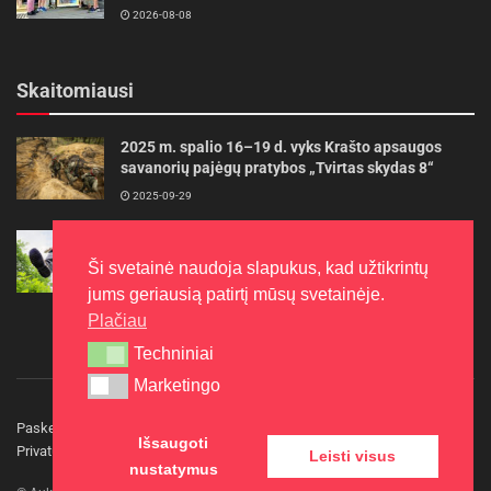
2026-08-08
Skaitomiausi
2025 m. spalio 16–19 d. vyks Krašto apsaugos
savanorių pajėgų pratybos „Tvirtas skydas 8“
2025-09-29
Gudrybės, kad trimerio pjovimo valas tarnautų
ilgiau
Ši svetainė naudoja slapukus, kad užtikrintų
2022-06-27
jums geriausią patirtį mūsų svetainėje.
Plačiau
Techniniai
Techniniai
Marketingo
Marketingo
Paskelbkite naujieną
Rašyti redakcijai
Reklama
Išsaugoti
Privatumo politika
Kontaktai
Leisti visus
nustatymus