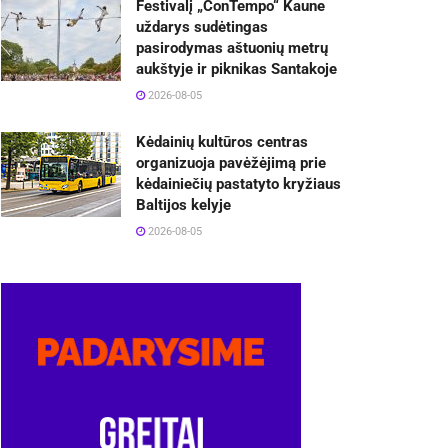
Festivalį „ConTempo“ Kaune
uždarys sudėtingas
pasirodymas aštuonių metrų
aukštyje ir piknikas Santakoje
2026-08-05
Kėdainių kultūros centras
organizuoja pavėžėjimą prie
kėdainiečių pastatyto kryžiaus
Baltijos kelyje
2026-08-05