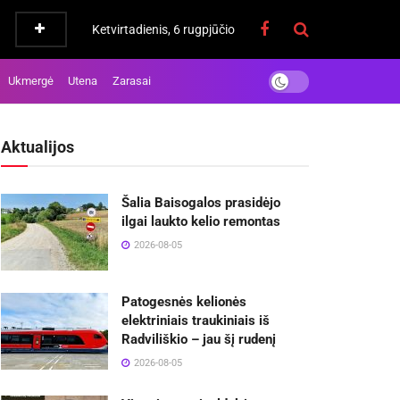
Ketvirtadienis, 6 rugpjūčio
Ukmergė
Utena
Zarasai
Aktualijos
Šalia Baisogalos prasidėjo
ilgai laukto kelio remontas
2026-08-05
Patogesnės kelionės
elektriniais traukiniais iš
Radviliškio – jau šį rudenį
2026-08-05