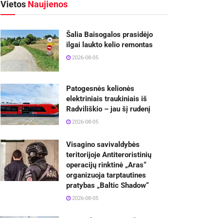
Vietos
Naujienos
Šalia Baisogalos prasidėjo
ilgai laukto kelio remontas
2026-08-05
Patogesnės kelionės
elektriniais traukiniais iš
Radviliškio – jau šį rudenį
2026-08-05
Visagino savivaldybės
teritorijoje Antiteroristinių
operacijų rinktinė „Aras“
organizuoja tarptautines
pratybas „Baltic Shadow“
2026-08-05