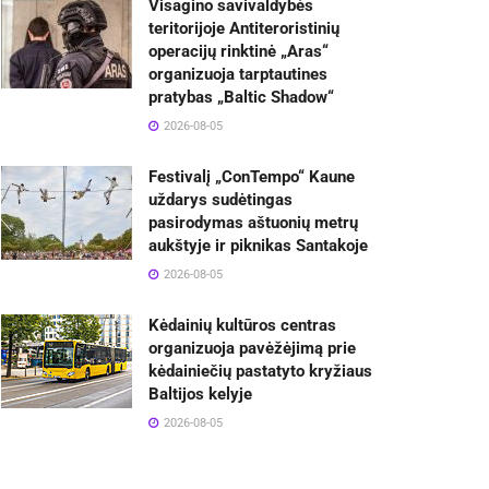
Visagino savivaldybės
teritorijoje Antiteroristinių
operacijų rinktinė „Aras“
organizuoja tarptautines
pratybas „Baltic Shadow“
2026-08-05
Festivalį „ConTempo“ Kaune
uždarys sudėtingas
pasirodymas aštuonių metrų
aukštyje ir piknikas Santakoje
2026-08-05
Kėdainių kultūros centras
organizuoja pavėžėjimą prie
kėdainiečių pastatyto kryžiaus
Baltijos kelyje
2026-08-05