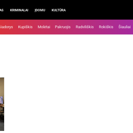
AS
KRIMINALAI
ĮDOMU
KULTŪRA
šiadorys
Kupiškis
Molėtai
Pakruojis
Radviliškis
Rokiškis
Šiauliai