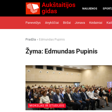
NAUJIENOS
SPORT
Panevėžys
Anykščiai
Biržai
Jonava
Kėdainiai
Kai
Pradžia
»
Edmundas Pupinis
Žyma:
Edmundas Pupinis
MOKSLAS IR STUDIJOS