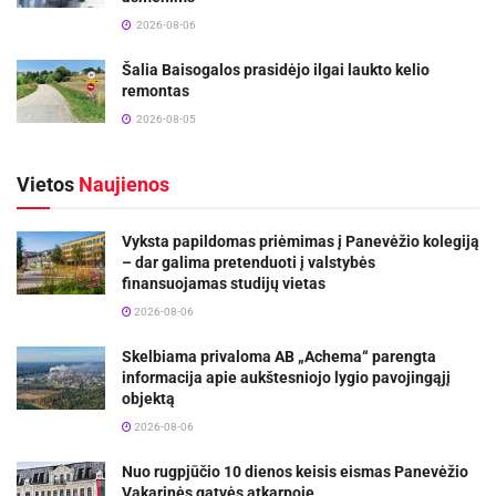
2026-08-06
Šalia Baisogalos prasidėjo ilgai laukto kelio
remontas
2026-08-05
Vietos
Naujienos
Vyksta papildomas priėmimas į Panevėžio kolegiją
– dar galima pretenduoti į valstybės
finansuojamas studijų vietas
2026-08-06
Skelbiama privaloma AB „Achema“ parengta
informacija apie aukštesniojo lygio pavojingąjį
objektą
2026-08-06
Nuo rugpjūčio 10 dienos keisis eismas Panevėžio
Vakarinės gatvės atkarpoje