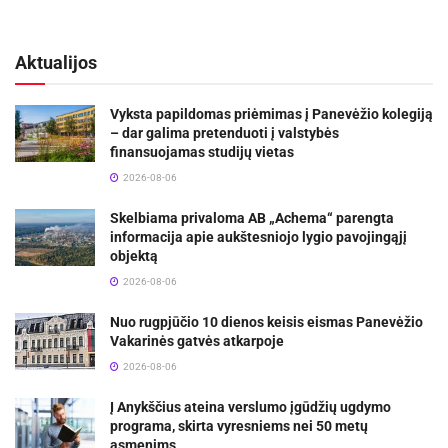
Aktualijos
Vyksta papildomas priėmimas į Panevėžio kolegiją
– dar galima pretenduoti į valstybės
finansuojamas studijų vietas
2026-08-06
Skelbiama privaloma AB „Achema“ parengta
informacija apie aukštesniojo lygio pavojingąjį
objektą
2026-08-06
Nuo rugpjūčio 10 dienos keisis eismas Panevėžio
Vakarinės gatvės atkarpoje
2026-08-06
Į Anykščius ateina verslumo įgūdžių ugdymo
programa, skirta vyresniems nei 50 metų
asmenims