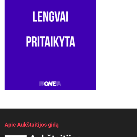
Apie Aukštaitijos gidą