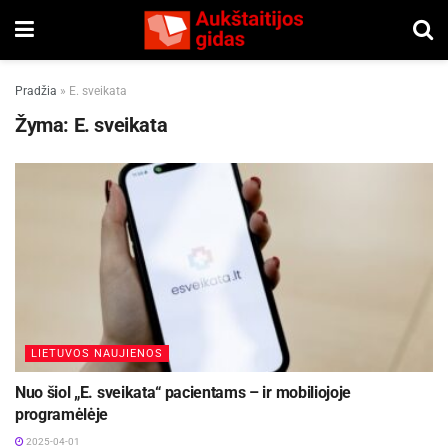
Pradžia
»
E. sveikata
Žyma:
E. sveikata
LIETUVOS NAUJIENOS
Nuo šiol „E. sveikata“ pacientams – ir mobiliojoje
programėlėje
2025-04-01