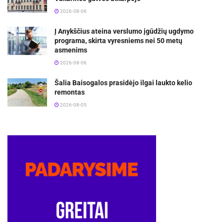
2026-08-06
Į Anykščius ateina verslumo įgūdžių ugdymo
programa, skirta vyresniems nei 50 metų
asmenims
2026-08-06
Šalia Baisogalos prasidėjo ilgai laukto kelio
remontas
2026-08-05