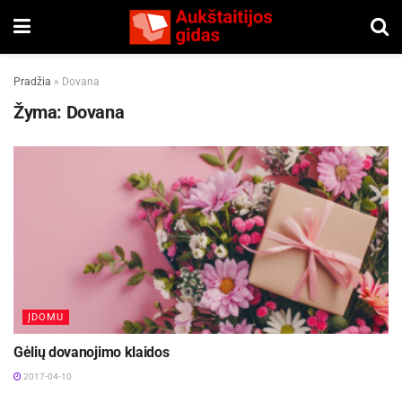
Pradžia
»
Dovana
Žyma:
Dovana
ĮDOMU
Gėlių dovanojimo klaidos
2017-04-10