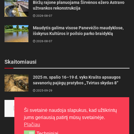
Biržų rajone planuojama Širvėnos ežero Astravo
užtvankos rekonstrukcija
2026-08-07
Maudytis galima visose Panevėžio maudyklose,
išskyrus Kultūros ir poilsio parko braidyklą
2026-08-07
Skaitomiausi
2025 m. spalio 16–19 d. vyks Krašto apsaugos
savanorių pajėgų pratybos „Tvirtas skydas 8“
2025-09-29
Panevėžietės tarptautinėje programoje siekia
aukso
Ši svetainė naudoja slapukus, kad užtikrintų
2015-10-30
jums geriausią patirtį mūsų svetainėje.
Plačiau
Techniniai
Techniniai