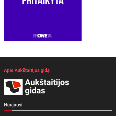
Apie Aukštaitijos gidą
Naujausi