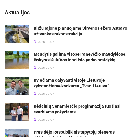
Aktualijos
Biržų rajone planuojama Širvėnos ežero Astravo
užtvankos rekonstrukcija
2026-08-07
Maudytis galima visose Panevėžio maudyklose,
išskyrus Kultūros ir poilsio parko braidyklą
2026-08-07
Kviečiama dalyvauti visoje Lietuvoje
vykstančiame konkurse „Tvari Lietuva“
2026-08-07
Kėdainių Senamiesčio progimnazija ruošiasi
svarbiems pokyčiams
2026-08-07
Prasidėjo Respublikinis tapytojų pleneras