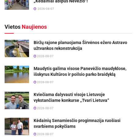
„Kėdainiai abipus Nevėžio“!
2026-08-07
Vietos
Naujienos
Biržų rajone planuojama Širvėnos ežero Astravo
užtvankos rekonstrukcija
2026-08-07
Maudytis galima visose Panevėžio maudyklose,
išskyrus Kultūros ir poilsio parko braidyklą
2026-08-07
Kviečiama dalyvauti visoje Lietuvoje
vykstančiame konkurse „Tvari Lietuva“
2026-08-07
Kėdainių Senamiesčio progimnazija ruošiasi
svarbiems pokyčiams
2026-08-07