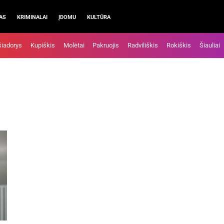
AS
KRIMINALAI
ĮDOMU
KULTŪRA
šiadorys
Kupiškis
Molėtai
Pakruojis
Radviliškis
Rokiškis
Šiauliai