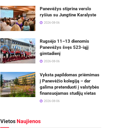
Panevėžys stiprina verslo
ryšius su Jungtine Karalyste
2026-08-06
Rugsėjo 11–13 dienomis
Panevėžys švęs 523-iąjį
gimtadienį
2026-08-06
Vyksta papildomas priėmimas
į Panevėžio kolegiją – dar
galima pretenduoti į valstybės
finansuojamas studijų vietas
2026-08-06
Vietos
Naujienos