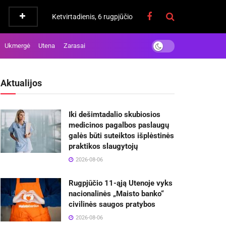
Ketvirtadienis, 6 rugpjūčio
Ukmergė
Utena
Zarasai
Aktualijos
Iki dešimtadalio skubiosios
medicinos pagalbos paslaugų
galės būti suteiktos išplėstinės
praktikos slaugytojų
2026-08-06
Rugpjūčio 11-ąją Utenoje vyks
nacionalinės „Maisto banko“
civilinės saugos pratybos
2026-08-06