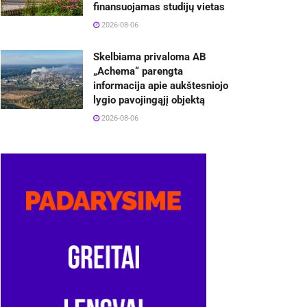
finansuojamas studijų vietas
2026-08-06
Skelbiama privaloma AB
„Achema“ parengta
informacija apie aukštesniojo
lygio pavojingąjį objektą
2026-08-06