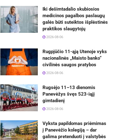
Iki dešimtadalio skubiosios
medicinos pagalbos paslaugų
galės būti suteiktos išplėstinės
praktikos slaugytojų
2026-08-06
Rugpjūčio 11-ąją Utenoje vyks
nacionalinės „Maisto banko“
civilinės saugos pratybos
2026-08-06
Rugsėjo 11–13 dienomis
Panevėžys švęs 523-iąjį
gimtadienį
2026-08-06
Vyksta papildomas priėmimas
į Panevėžio kolegiją – dar
galima pretenduoti į valstybės