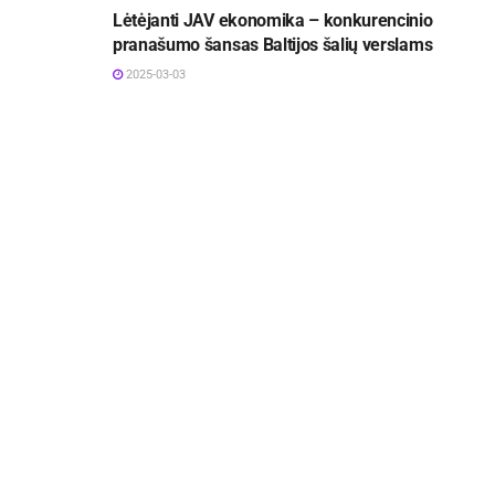
Lėtėjanti JAV ekonomika – konkurencinio
pranašumo šansas Baltijos šalių verslams
2025-03-03