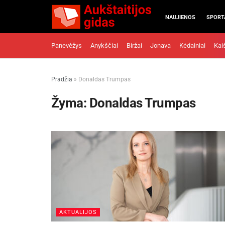
NAUJIENOS
SPORT
Panevėžys
Anykščiai
Biržai
Jonava
Kėdainiai
Kai
Pradžia
»
Donaldas Trumpas
Žyma:
Donaldas Trumpas
AKTUALIJOS