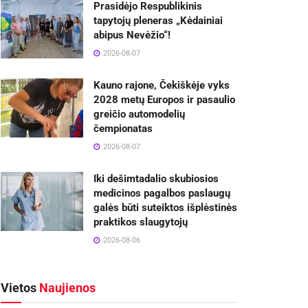
Prasidėjo Respublikinis
tapytojų pleneras „Kėdainiai
abipus Nevėžio“!
2026-08-07
Kauno rajone, Čekiškėje vyks
2028 metų Europos ir pasaulio
greičio automodelių
čempionatas
2026-08-07
Iki dešimtadalio skubiosios
medicinos pagalbos paslaugų
galės būti suteiktos išplėstinės
praktikos slaugytojų
2026-08-06
Vietos
Naujienos