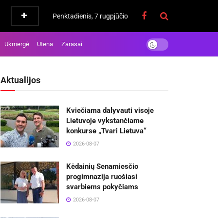
Penktadienis, 7 rugpjūčio
Ukmergė
Utena
Zarasai
Aktualijos
Kviečiama dalyvauti visoje
Lietuvoje vykstančiame
konkurse „Tvari Lietuva“
2026-08-07
Kėdainių Senamiesčio
progimnazija ruošiasi
svarbiems pokyčiams
2026-08-07