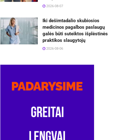
2026-08-07
Iki dešimtadalio skubiosios
medicinos pagalbos paslaugų
galės būti suteiktos išplėstinės
praktikos slaugytojų
2026-08-06