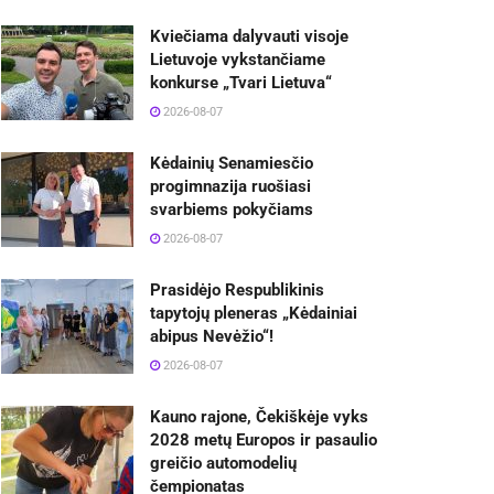
Kviečiama dalyvauti visoje
Lietuvoje vykstančiame
konkurse „Tvari Lietuva“
2026-08-07
Kėdainių Senamiesčio
progimnazija ruošiasi
svarbiems pokyčiams
2026-08-07
Prasidėjo Respublikinis
tapytojų pleneras „Kėdainiai
abipus Nevėžio“!
2026-08-07
Kauno rajone, Čekiškėje vyks
2028 metų Europos ir pasaulio
greičio automodelių
čempionatas