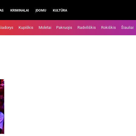
AS
KRIMINALAI
ĮDOMU
KULTŪRA
šiadorys
Kupiškis
Molėtai
Pakruojis
Radviliškis
Rokiškis
Šiauliai