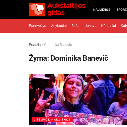
NAUJIENOS
SPORT
Panevėžys
Anykščiai
Biržai
Jonava
Kėdainiai
Kai
Pradžia
»
Dominika Banevič
Žyma:
Dominika Banevič
LIETUVOS NAUJIENOS