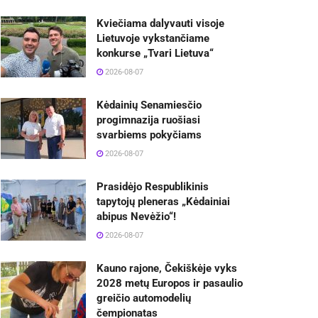
Kviečiama dalyvauti visoje
Lietuvoje vykstančiame
konkurse „Tvari Lietuva“
2026-08-07
Kėdainių Senamiesčio
progimnazija ruošiasi
svarbiems pokyčiams
2026-08-07
Prasidėjo Respublikinis
tapytojų pleneras „Kėdainiai
abipus Nevėžio“!
2026-08-07
Kauno rajone, Čekiškėje vyks
2028 metų Europos ir pasaulio
greičio automodelių
čempionatas