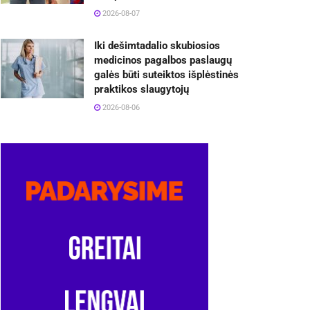
2026-08-07
Iki dešimtadalio skubiosios
medicinos pagalbos paslaugų
galės būti suteiktos išplėstinės
praktikos slaugytojų
2026-08-06