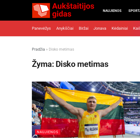
NAUJIENOS
SPORT
Panevėžys
Anykščiai
Biržai
Jonava
Kėdainiai
Kai
Pradžia
»
Disko metimas
Žyma:
Disko metimas
NAUJIENOS