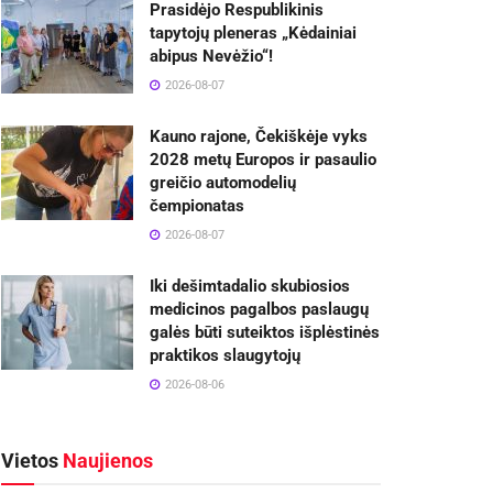
Prasidėjo Respublikinis
tapytojų pleneras „Kėdainiai
abipus Nevėžio“!
2026-08-07
Kauno rajone, Čekiškėje vyks
2028 metų Europos ir pasaulio
greičio automodelių
čempionatas
2026-08-07
Iki dešimtadalio skubiosios
medicinos pagalbos paslaugų
galės būti suteiktos išplėstinės
praktikos slaugytojų
2026-08-06
Vietos
Naujienos