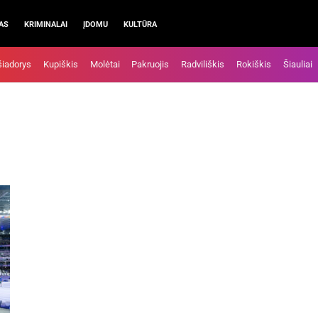
AS
KRIMINALAI
ĮDOMU
KULTŪRA
šiadorys
Kupiškis
Molėtai
Pakruojis
Radviliškis
Rokiškis
Šiauliai