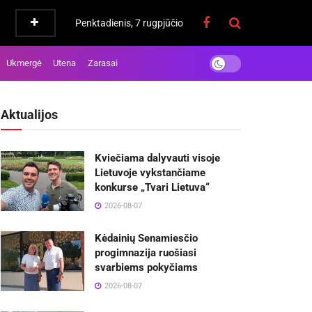
Penktadienis, 7 rugpjūčio
Ukmergė
Utena
Zarasai
Aktualijos
Kviečiama dalyvauti visoje
Lietuvoje vykstančiame
konkurse „Tvari Lietuva“
2026-08-07
Kėdainių Senamiesčio
progimnazija ruošiasi
svarbiems pokyčiams
2026-08-07