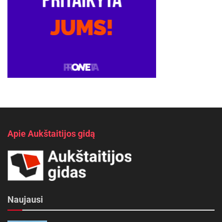
Apie Aukštaitijos gidą
Naujausi