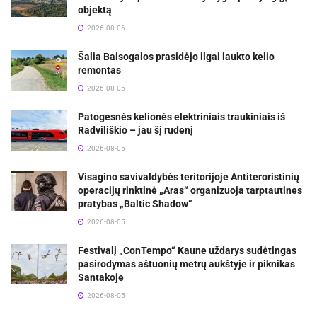
objektą
2026-08-06
Šalia Baisogalos prasidėjo ilgai laukto kelio
remontas
2026-08-05
Patogesnės kelionės elektriniais traukiniais iš
Radviliškio – jau šį rudenį
2026-08-05
Visagino savivaldybės teritorijoje Antiteroristinių
operacijų rinktinė „Aras“ organizuoja tarptautines
pratybas „Baltic Shadow“
2026-08-05
Festivalį „ConTempo“ Kaune uždarys sudėtingas
pasirodymas aštuonių metrų aukštyje ir piknikas
Santakoje
2026-08-05