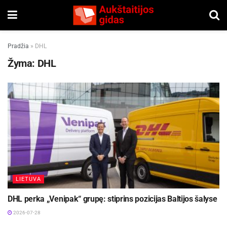
Pradžia
»
DHL
Žyma:
DHL
LIETUVA
DHL perka „Venipak“ grupę: stiprins pozicijas Baltijos šalyse
2026-07-28