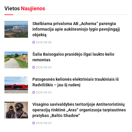
Vietos
Naujienos
Skelbiama privaloma AB „Achema“ parengta
informacija apie aukštesniojo lygio pavojingąjį
objektą
2026-08-06
Šalia Baisogalos prasidėjo ilgai laukto kelio
remontas
2026-08-05
Patogesnės kelionės elektriniais traukiniais iš
Radviliškio – jau šį rudenį
2026-08-05
Visagino savivaldybės teritorijoje Antiteroristinių
operacijų rinktinė „Aras“ organizuoja tarptautines
pratybas „Baltic Shadow“
2026-08-05