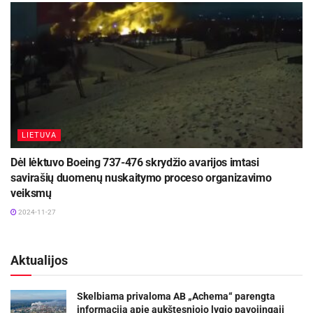
LIETUVA
Dėl lėktuvo Boeing 737-476 skrydžio avarijos imtasi
savirašių duomenų nuskaitymo proceso organizavimo
veiksmų
2024-11-27
Aktualijos
Skelbiama privaloma AB „Achema“ parengta
informacija apie aukštesniojo lygio pavojingąjį