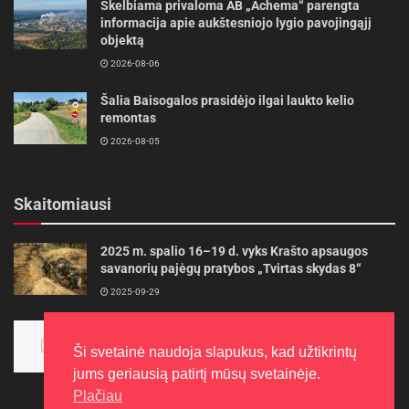
Skelbiama privaloma AB „Achema“ parengta
informacija apie aukštesniojo lygio pavojingąjį
objektą
2026-08-06
Šalia Baisogalos prasidėjo ilgai laukto kelio
remontas
2026-08-05
Skaitomiausi
2025 m. spalio 16–19 d. vyks Krašto apsaugos
savanorių pajėgų pratybos „Tvirtas skydas 8“
2025-09-29
Panevėžietės tarptautinėje programoje siekia
aukso
Ši svetainė naudoja slapukus, kad užtikrintų
2015-10-30
jums geriausią patirtį mūsų svetainėje.
Plačiau