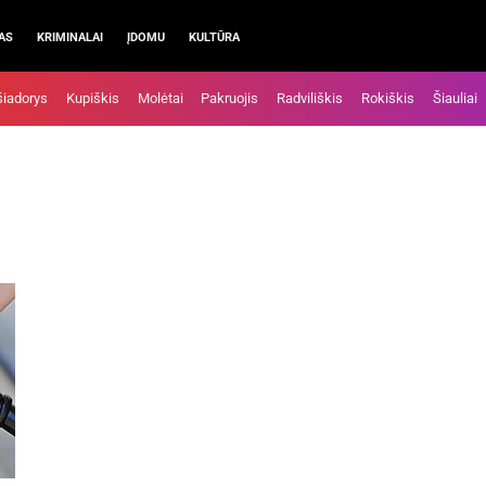
AS
KRIMINALAI
ĮDOMU
KULTŪRA
šiadorys
Kupiškis
Molėtai
Pakruojis
Radviliškis
Rokiškis
Šiauliai