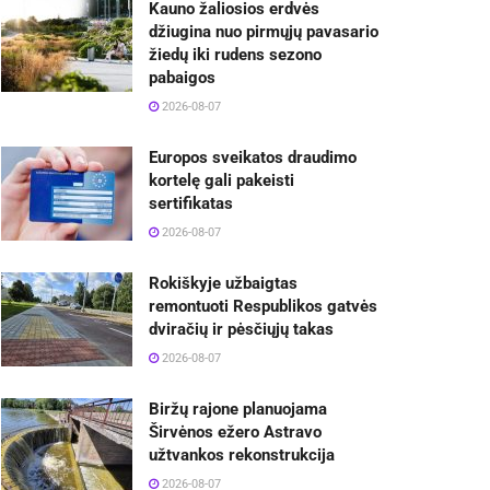
Kauno žaliosios erdvės
džiugina nuo pirmųjų pavasario
žiedų iki rudens sezono
pabaigos
2026-08-07
Europos sveikatos draudimo
kortelę gali pakeisti
sertifikatas
2026-08-07
Rokiškyje užbaigtas
remontuoti Respublikos gatvės
dviračių ir pėsčiųjų takas
2026-08-07
Biržų rajone planuojama
Širvėnos ežero Astravo
užtvankos rekonstrukcija
2026-08-07