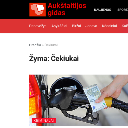
NAUJIENOS
SPORT
Panevėžys
Anykščiai
Biržai
Jonava
Kėdainiai
Kai
Pradžia
»
Čekiukai
Žyma:
Čekiukai
KRIMINALAI