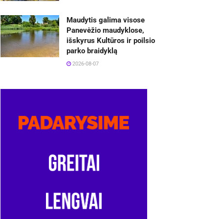
Maudytis galima visose
Panevėžio maudyklose,
išskyrus Kultūros ir poilsio
parko braidyklą
2026-08-07