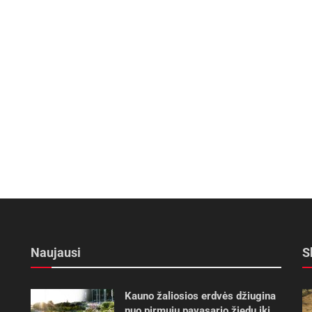
Naujausi
S
Kauno žaliosios erdvės džiugina
nuo pirmųjų pavasario žiedų iki