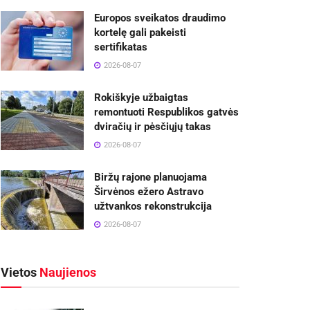
Europos sveikatos draudimo
kortelę gali pakeisti
sertifikatas
2026-08-07
Rokiškyje užbaigtas
remontuoti Respublikos gatvės
dviračių ir pėsčiųjų takas
2026-08-07
Biržų rajone planuojama
Širvėnos ežero Astravo
užtvankos rekonstrukcija
2026-08-07
Vietos
Naujienos