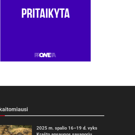
kaitomiausi
2025 m. spalio 16–19 d. vyks
Krašto apsaugos savanorių