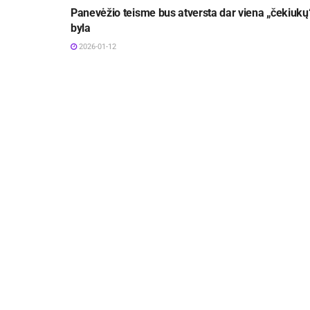
Panevėžio teisme bus atversta dar viena „čekiukų
byla
2026-01-12