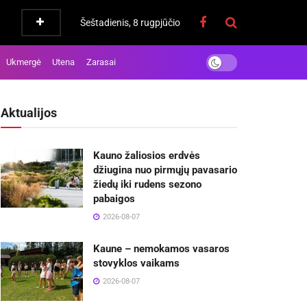
Šeštadienis, 8 rugpjūčio
Ukmergė
Utena
Zarasai
Aktualijos
Kauno žaliosios erdvės
džiugina nuo pirmųjų pavasario
žiedų iki rudens sezono
pabaigos
2026-08-07
Kaune – nemokamos vasaros
stovyklos vaikams
2026-08-07