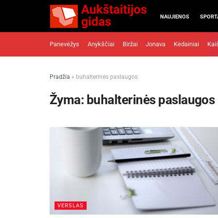
NAUJIENOS
SPORT
Panevėžys
Anykščiai
Biržai
Jonava
Kėdainiai
Kai
Pradžia
»
buhalterinės paslaugos
Žyma:
buhalterinės paslaugos
VERSLAS