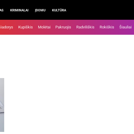
AS
KRIMINALAI
ĮDOMU
KULTŪRA
šiadorys
Kupiškis
Molėtai
Pakruojis
Radviliškis
Rokiškis
Šiauliai