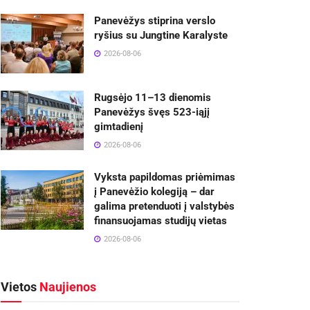
Panevėžys stiprina verslo
ryšius su Jungtine Karalyste
2026-08-06
Rugsėjo 11–13 dienomis
Panevėžys švęs 523-iąjį
gimtadienį
2026-08-06
Vyksta papildomas priėmimas
į Panevėžio kolegiją – dar
galima pretenduoti į valstybės
finansuojamas studijų vietas
2026-08-06
Vietos
Naujienos