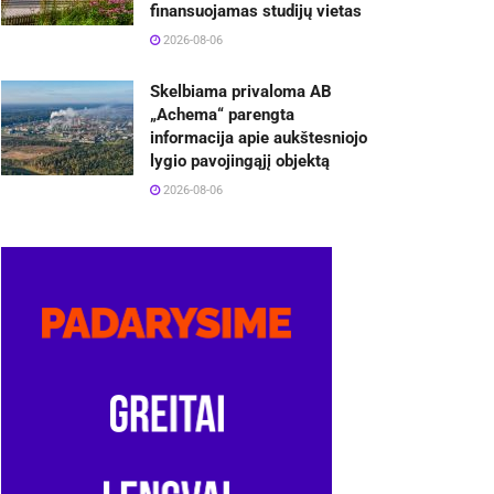
finansuojamas studijų vietas
2026-08-06
Skelbiama privaloma AB
„Achema“ parengta
informacija apie aukštesniojo
lygio pavojingąjį objektą
2026-08-06