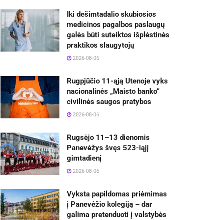
Iki dešimtadalio skubiosios
medicinos pagalbos paslaugų
galės būti suteiktos išplėstinės
praktikos slaugytojų
2026-08-06
Rugpjūčio 11-ąją Utenoje vyks
nacionalinės „Maisto banko“
civilinės saugos pratybos
2026-08-06
Rugsėjo 11–13 dienomis
Panevėžys švęs 523-iąjį
gimtadienį
2026-08-06
Vyksta papildomas priėmimas
į Panevėžio kolegiją – dar
galima pretenduoti į valstybės