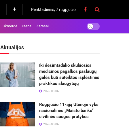
Penktadienis, 7 rugpjūčio
Ukmergė
Utena
Zarasai
Aktualijos
Iki dešimtadalio skubiosios
medicinos pagalbos paslaugų
galės būti suteiktos išplėstinės
praktikos slaugytojų
2026-08-06
Rugpjūčio 11-ąją Utenoje vyks
nacionalinės „Maisto banko“
civilinės saugos pratybos
2026-08-06