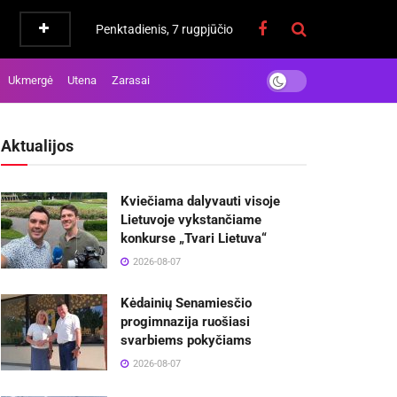
Penktadienis, 7 rugpjūčio
Ukmergė
Utena
Zarasai
Aktualijos
Kviečiama dalyvauti visoje
Lietuvoje vykstančiame
konkurse „Tvari Lietuva“
2026-08-07
Kėdainių Senamiesčio
progimnazija ruošiasi
svarbiems pokyčiams
2026-08-07