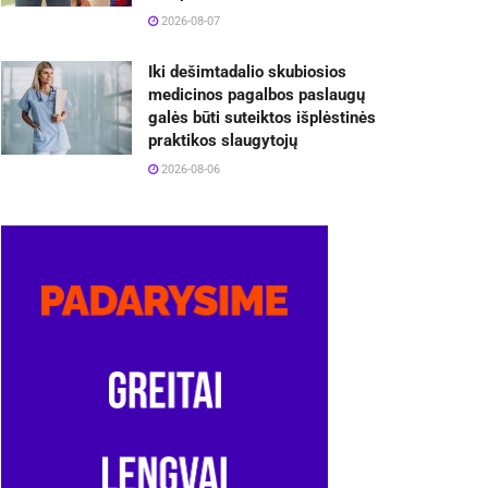
2026-08-07
Iki dešimtadalio skubiosios
medicinos pagalbos paslaugų
galės būti suteiktos išplėstinės
praktikos slaugytojų
2026-08-06