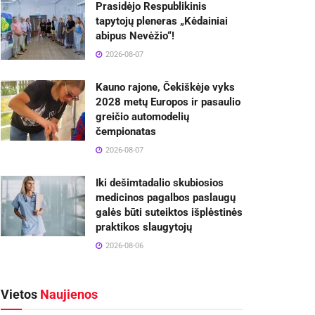
Prasidėjo Respublikinis
tapytojų pleneras „Kėdainiai
abipus Nevėžio“!
2026-08-07
Kauno rajone, Čekiškėje vyks
2028 metų Europos ir pasaulio
greičio automodelių
čempionatas
2026-08-07
Iki dešimtadalio skubiosios
medicinos pagalbos paslaugų
galės būti suteiktos išplėstinės
praktikos slaugytojų
2026-08-06
Vietos
Naujienos