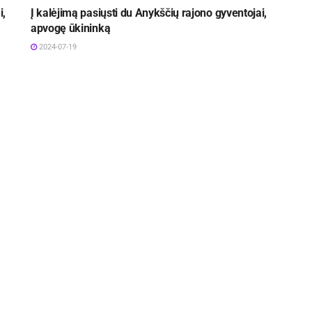
i,
Į kalėjimą pasiųsti du Anykščių rajono gyventojai,
apvogę ūkininką
2024-07-19