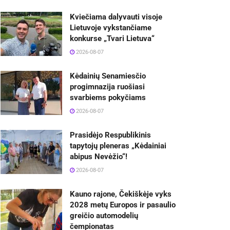
Kviečiama dalyvauti visoje
Lietuvoje vykstančiame
konkurse „Tvari Lietuva“
2026-08-07
Kėdainių Senamiesčio
progimnazija ruošiasi
svarbiems pokyčiams
2026-08-07
Prasidėjo Respublikinis
tapytojų pleneras „Kėdainiai
abipus Nevėžio“!
2026-08-07
Kauno rajone, Čekiškėje vyks
2028 metų Europos ir pasaulio
greičio automodelių
čempionatas