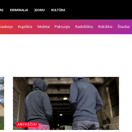
AS
KRIMINALAI
ĮDOMU
KULTŪRA
šiadorys
Kupiškis
Molėtai
Pakruojis
Radviliškis
Rokiškis
Šiauliai
ANYKŠČIAI