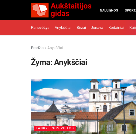
NAUJIENOS
SPORT
Panevėžys
Anykščiai
Biržai
Jonava
Kėdainiai
Kai
Pradžia
»
Anykščiai
Žyma:
Anykščiai
LANKYTINOS VIETOS