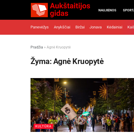
NAUJIENOS
SPORT
Panevėžys
Anykščiai
Biržai
Jonava
Kėdainiai
Kai
Pradžia
»
Agnė Kruopytė
Žyma:
Agnė Kruopytė
KULTŪRA