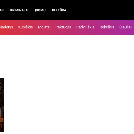
AS
KRIMINALAI
ĮDOMU
KULTŪRA
šiadorys
Kupiškis
Molėtai
Pakruojis
Radviliškis
Rokiškis
Šiauliai