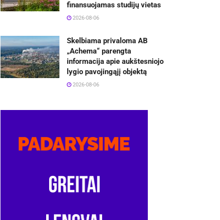
finansuojamas studijų vietas
2026-08-06
Skelbiama privaloma AB
„Achema“ parengta
informacija apie aukštesniojo
lygio pavojingąjį objektą
2026-08-06