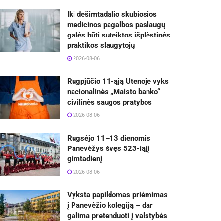
Iki dešimtadalio skubiosios
medicinos pagalbos paslaugų
galės būti suteiktos išplėstinės
praktikos slaugytojų
2026-08-06
Rugpjūčio 11-ąją Utenoje vyks
nacionalinės „Maisto banko“
civilinės saugos pratybos
2026-08-06
Rugsėjo 11–13 dienomis
Panevėžys švęs 523-iąjį
gimtadienį
2026-08-06
Vyksta papildomas priėmimas
į Panevėžio kolegiją – dar
galima pretenduoti į valstybės