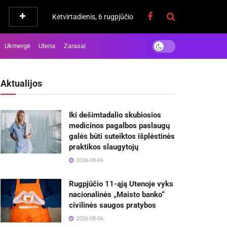
Ketvirtadienis, 6 rugpjūčio
Ukmergė
Utena
Zarasai
Aktualijos
Iki dešimtadalio skubiosios
medicinos pagalbos paslaugų
galės būti suteiktos išplėstinės
praktikos slaugytojų
2026-08-06
Rugpjūčio 11-ąją Utenoje vyks
nacionalinės „Maisto banko“
civilinės saugos pratybos
2026-08-06