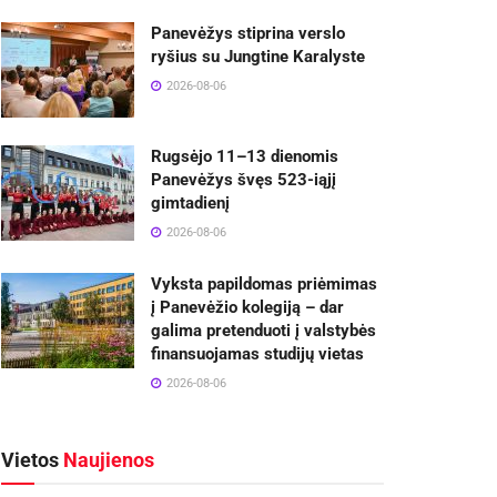
Panevėžys stiprina verslo
ryšius su Jungtine Karalyste
2026-08-06
Rugsėjo 11–13 dienomis
Panevėžys švęs 523-iąjį
gimtadienį
2026-08-06
Vyksta papildomas priėmimas
į Panevėžio kolegiją – dar
galima pretenduoti į valstybės
finansuojamas studijų vietas
2026-08-06
Vietos
Naujienos