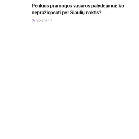
Penkios pramogos vasaros palydėjimui: ko
nepražiopsoti per Šiaulių naktis?
2024-08-07