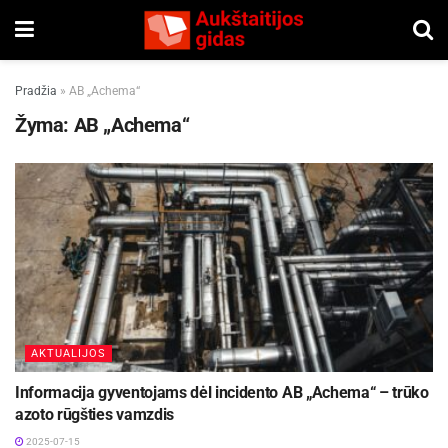
Pradžia
»
AB „Achema“
Žyma:
AB „Achema“
AKTUALIJOS
Informacija gyventojams dėl incidento AB „Achema“ – trūko
azoto rūgšties vamzdis
2025-07-15