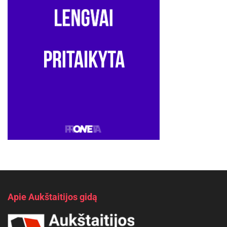
Apie Aukštaitijos gidą