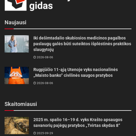
Naujausi
Iki dešimtadalio skubiosios medicinos pagalbos
paslaugų galės būti suteiktos išplėstinės praktikos
slaugytojų
2026-08-06
Rugpjūčio 11-ąją Utenoje vyks nacionalinės
„Maisto banko“ civilinės saugos pratybos
2026-08-06
Skaitomiausi
2025 m. spalio 16–19 d. vyks Krašto apsaugos
savanorių pajėgų pratybos „Tvirtas skydas 8“
2025-09-29