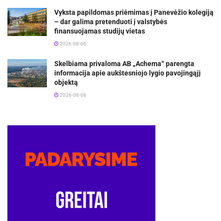
Vyksta papildomas priėmimas į Panevėžio kolegiją
– dar galima pretenduoti į valstybės
finansuojamas studijų vietas
2026-08-06
Skelbiama privaloma AB „Achema“ parengta
informacija apie aukštesniojo lygio pavojingąjį
objektą
2026-08-06