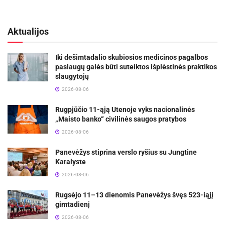
Aktualijos
Iki dešimtadalio skubiosios medicinos pagalbos
paslaugų galės būti suteiktos išplėstinės praktikos
slaugytojų
2026-08-06
Rugpjūčio 11-ąją Utenoje vyks nacionalinės
„Maisto banko“ civilinės saugos pratybos
2026-08-06
Panevėžys stiprina verslo ryšius su Jungtine
Karalyste
2026-08-06
Rugsėjo 11–13 dienomis Panevėžys švęs 523-iąjį
gimtadienį
2026-08-06