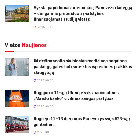
Vyksta papildomas priėmimas į Panevėžio kolegiją
– dar galima pretenduoti į valstybės
finansuojamas studijų vietas
2026-08-06
Vietos
Naujienos
Iki dešimtadalio skubiosios medicinos pagalbos
paslaugų galės būti suteiktos išplėstinės praktikos
slaugytojų
2026-08-06
Rugpjūčio 11-ąją Utenoje vyks nacionalinės
„Maisto banko“ civilinės saugos pratybos
2026-08-06
Rugsėjo 11–13 dienomis Panevėžys švęs 523-iąjį
gimtadienį
2026-08-06