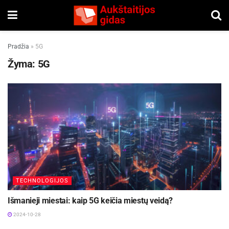
Pradžia
»
5G
Žyma:
5G
TECHNOLOGIJOS
Išmanieji miestai: kaip 5G keičia miestų veidą?
2024-10-28