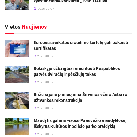
vykstančiame konkurse „Tvari Lietuva“
2026-08-07
Vietos
Naujienos
Europos sveikatos draudimo kortelę gali pakeisti
sertifikatas
2026-08-07
Rokiškyje užbaigtas remontuoti Respublikos
gatvės dviračių ir pėsčiųjų takas
2026-08-07
Biržų rajone planuojama Širvėnos ežero Astravo
užtvankos rekonstrukcija
2026-08-07
Maudytis galima visose Panevėžio maudyklose,
išskyrus Kultūros ir poilsio parko braidyklą
2026-08-07