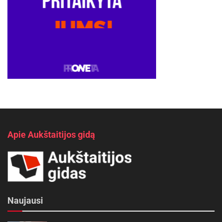
Apie Aukštaitijos gidą
Naujausi