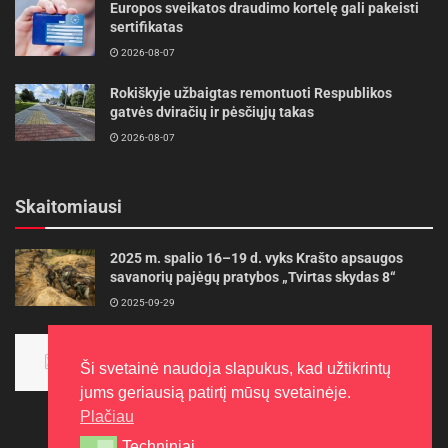
Europos sveikatos draudimo kortelę gali pakeisti
sertifikatas
2026-08-07
Rokiškyje užbaigtas remontuoti Respublikos
gatvės dviračių ir pėsčiųjų takas
2026-08-07
Skaitomiausi
2025 m. spalio 16–19 d. vyks Krašto apsaugos
savanorių pajėgų pratybos „Tvirtas skydas 8“
2025-09-29
Panevėžietės tarptautinėje programoje siekia
aukso
Ši svetainė naudoja slapukus, kad užtikrintų
2015-10-30
jums geriausią patirtį mūsų svetainėje.
Plačiau
Techniniai
Techniniai