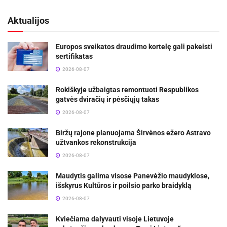
Aktualijos
Europos sveikatos draudimo kortelę gali pakeisti
sertifikatas
2026-08-07
Rokiškyje užbaigtas remontuoti Respublikos
gatvės dviračių ir pėsčiųjų takas
2026-08-07
Biržų rajone planuojama Širvėnos ežero Astravo
užtvankos rekonstrukcija
2026-08-07
Maudytis galima visose Panevėžio maudyklose,
išskyrus Kultūros ir poilsio parko braidyklą
2026-08-07
Kviečiama dalyvauti visoje Lietuvoje