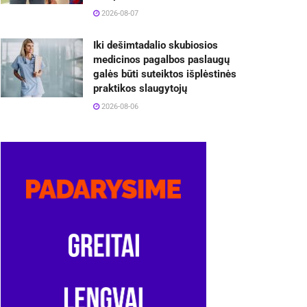
2026-08-07
Iki dešimtadalio skubiosios
medicinos pagalbos paslaugų
galės būti suteiktos išplėstinės
praktikos slaugytojų
2026-08-06