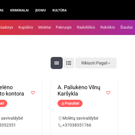
AS
KRIMINALAI
ĮDOMU
KULTŪRA
šiadorys
Kupiškis
Molėtai
Pakruojis
Radviliškis
Rokiškis
Šiauliai
Rikiuoti Pagal
elėno
A. Paliukėno Vilnų
to kontora
Karšykla
ari
Populiari
 savivaldybė
Molėtų savivaldybė
8352351
+37038351766