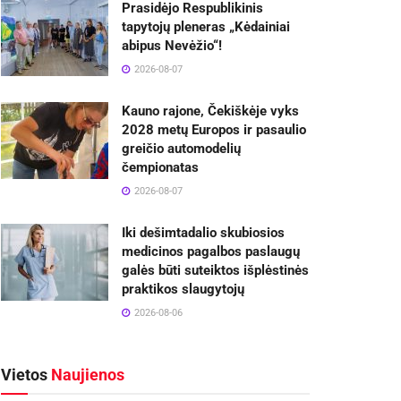
Prasidėjo Respublikinis
tapytojų pleneras „Kėdainiai
abipus Nevėžio“!
2026-08-07
Kauno rajone, Čekiškėje vyks
2028 metų Europos ir pasaulio
greičio automodelių
čempionatas
2026-08-07
Iki dešimtadalio skubiosios
medicinos pagalbos paslaugų
galės būti suteiktos išplėstinės
praktikos slaugytojų
2026-08-06
Vietos
Naujienos