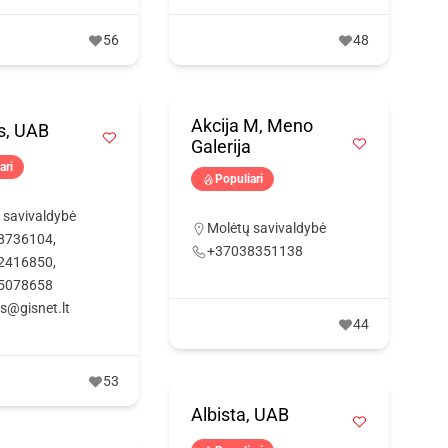
56
48
Akcija M, Meno
is, UAB
Galerija
ari
Populiari
 savivaldybė
Molėtų savivaldybė
8736104,
+37038351138
2416850,
5078658
is@gisnet.lt
44
53
Albista, UAB