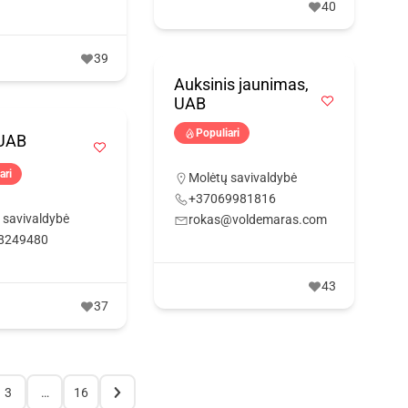
40
39
Auksinis jaunimas,
UAB
Populiari
 UAB
ari
Molėtų savivaldybė
+37069981816
 savivaldybė
rokas@voldemaras.com
8249480
43
37
3
…
16