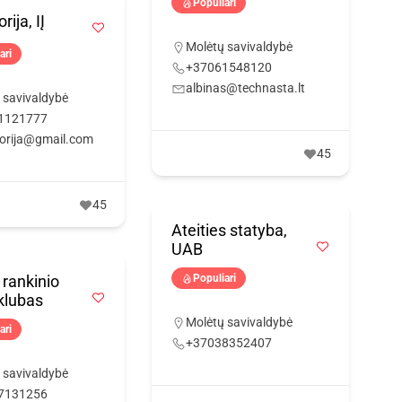
Populiari
ija, IĮ
Molėtų savivaldybė
ari
+37061548120
albinas@technasta.lt
 savivaldybė
1121777
orija@gmail.com
45
45
Ateities statyba,
UAB
 rankinio
Populiari
klubas
Molėtų savivaldybė
ari
+37038352407
 savivaldybė
7131256