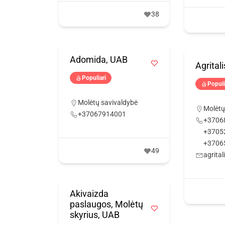
38
Adomida, UAB
Agrital
Populiari
Populi
Molėtų savivaldybė
Molėtų
+37067914001
+3706
+3705
+3706
49
agrital
Akivaizda
paslaugos, Molėtų
skyrius, UAB