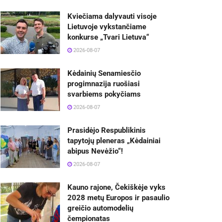
Kviečiama dalyvauti visoje
Lietuvoje vykstančiame
konkurse „Tvari Lietuva“
2026-08-07
Kėdainių Senamiesčio
progimnazija ruošiasi
svarbiems pokyčiams
2026-08-07
Prasidėjo Respublikinis
tapytojų pleneras „Kėdainiai
abipus Nevėžio“!
2026-08-07
Kauno rajone, Čekiškėje vyks
2028 metų Europos ir pasaulio
greičio automodelių
čempionatas