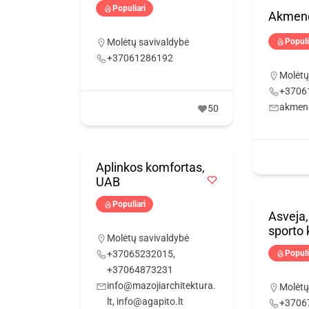
Populiari
Akmenor
Molėtų savivaldybė
Populi
+37061286192
Molėtų
+3706
akmen
50
Aplinkos komfortas,
UAB
Populiari
Asveja,
sporto 
Molėtų savivaldybė
+37065232015,
Populi
+37064873231
info@mazojiarchitektura.
Molėtų
lt, info@agapito.lt
+3706