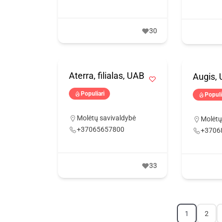
30
Aterra, filialas, UAB
Augis,
Populiari
Populi
Molėtų savivaldybė
Molėtų
+37065657800
+3706
33
1
2