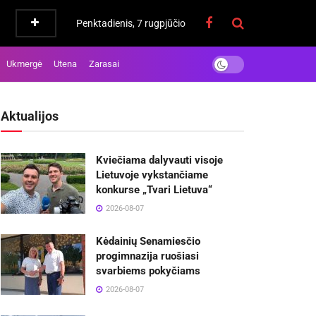
Penktadienis, 7 rugpjūčio
Ukmergė
Utena
Zarasai
Aktualijos
Kviečiama dalyvauti visoje
Lietuvoje vykstančiame
konkurse „Tvari Lietuva“
2026-08-07
Kėdainių Senamiesčio
progimnazija ruošiasi
svarbiems pokyčiams
2026-08-07