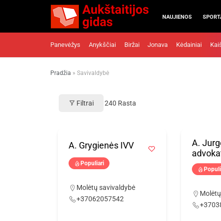
NAUJIENOS
SPORT
Panevėžys
Anykščiai
Biržai
Jonava
Kėdainiai
Kai
Pradžia
»
Savivaldybė
Filtrai
240
Rasta
A. Jurg
A. Grygienės IVV
advoka
Populiari
Populi
Molėtų savivaldybė
Molėtų
+37062057542
+3703