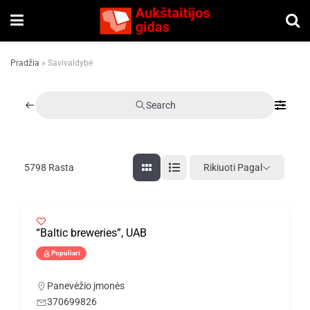
Pradžia
»
Savivaldybė
Search
Rikiuoti Pagal
5798
Rasta
“Baltic breweries”, UAB
Populiari
Panevėžio įmonės
370699826