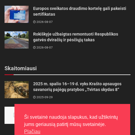
Europos sveikatos draudimo kortelę gali pakeisti
sertifikatas
2026-08-07
Rokiškyje užbaigtas remontuoti Respublikos
gatvės dviračių ir pėsčiųjų takas
2026-08-07
Skaitomiausi
2025 m. spalio 16–19 d. vyks Krašto apsaugos
savanorių pajėgų pratybos „Tvirtas skydas 8“
2025-09-29
Panevėžietės tarptautinėje programoje siekia
aukso
Ši svetainė naudoja slapukus, kad užtikrintų
2015-10-30
jums geriausią patirtį mūsų svetainėje.
Plačiau