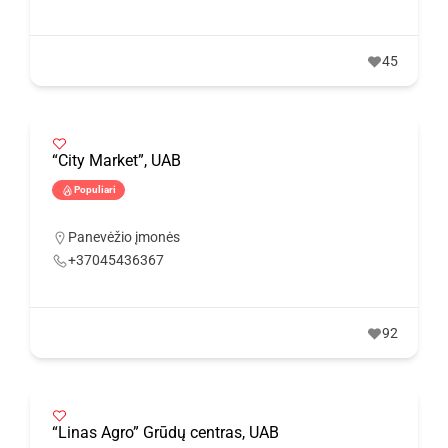
45
“City Market”, UAB
Populiari
Panevėžio įmonės
+37045436367
92
“Linas Agro” Grūdų centras, UAB