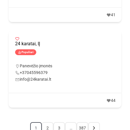
41
24 karatai, IĮ
Populiari
Panevėžio įmonės
+37045596379
info@24karatai.lt
44
1
2
3
…
387