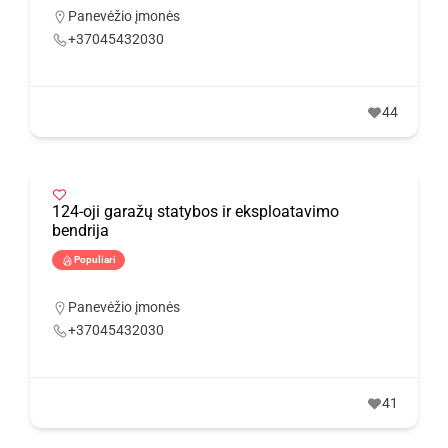
Panevėžio įmonės
+37045432030
44
124-oji garažų statybos ir eksploatavimo
bendrija
Populiari
Panevėžio įmonės
+37045432030
41