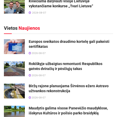
Kviečiama dalyvauti visoje Lietuvoje
vykstančiame konkurse „Tvari Lietuva“
2026-08-07
Vietos
Naujienos
Europos sveikatos draudimo kortelę gali pakeisti
sertifikatas
2026-08-07
Rokiškyje užbaigtas remontuoti Respublikos
gatvės dviračių ir pėsčiųjų takas
2026-08-07
Biržų rajone planuojama Širvėnos ežero Astravo
užtvankos rekonstrukcija
2026-08-07
Maudytis galima visose Panevėžio maudyklose,
išskyrus Kultūros ir poilsio parko braidyklą