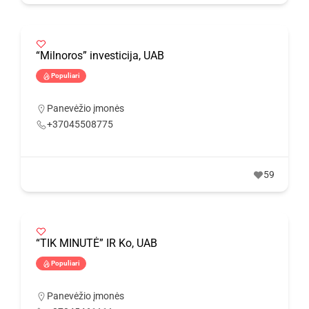
“Milnoros” investicija, UAB
Populiari
Panevėžio įmonės
+37045508775
59
“TIK MINUTĖ” IR Ko, UAB
Populiari
Panevėžio įmonės