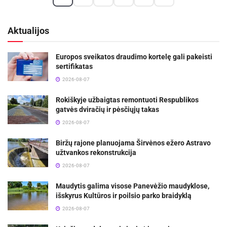
Aktualijos
Europos sveikatos draudimo kortelę gali pakeisti
sertifikatas
2026-08-07
Rokiškyje užbaigtas remontuoti Respublikos
gatvės dviračių ir pėsčiųjų takas
2026-08-07
Biržų rajone planuojama Širvėnos ežero Astravo
užtvankos rekonstrukcija
2026-08-07
Maudytis galima visose Panevėžio maudyklose,
išskyrus Kultūros ir poilsio parko braidyklą
2026-08-07