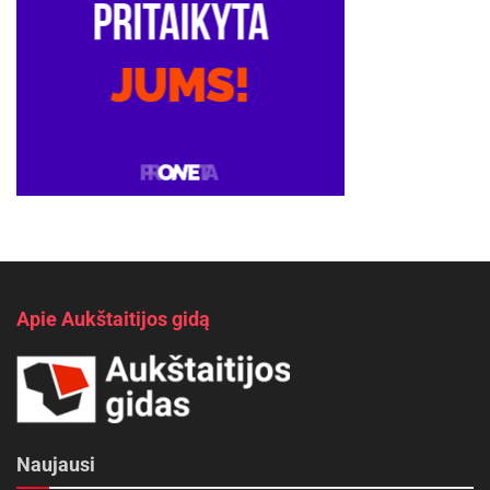
Apie Aukštaitijos gidą
Naujausi