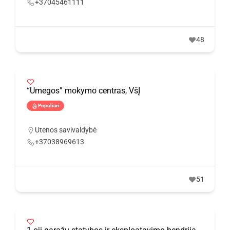
+37045461111
48
“Umegos” mokymo centras, VšĮ
Populiari
Utenos savivaldybė
+37038969613
51