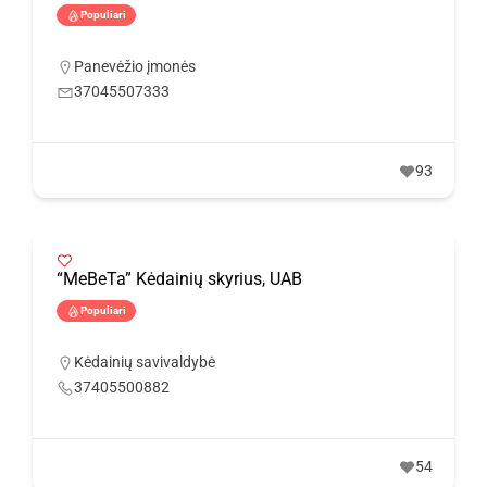
Populiari
Panevėžio įmonės
37045507333
93
“MeBeTa” Kėdainių skyrius, UAB
Populiari
Kėdainių savivaldybė
37405500882
54