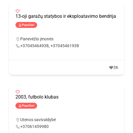
13-oji garažų statybos ir eksploatavimo bendrija
Populiari
Panevėžio įmonės
+37045464938, +37045461938
36
2003, futbolo klubas
Populiari
Utenos savivaldybė
+37061459980