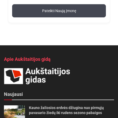
Pateikti Naują Įmonę
Apie Aukštaitijos gidą
Naujausi
Kauno žaliosios erdvės džiugina nuo pirmųjų
pavasario žiedų iki rudens sezono pabaigos