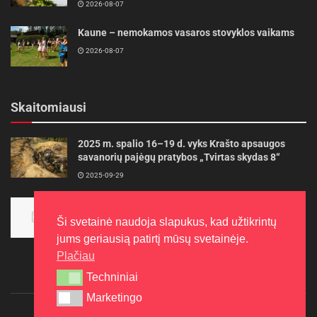
2026-08-07
Kaune – nemokamos vasaros stovyklos vaikams
2026-08-07
Skaitomiausi
2025 m. spalio 16–19 d. vyks Krašto apsaugos
savanorių pajėgų pratybos „Tvirtas skydas 8“
2025-09-29
Panevėžietės tarptautinėje programoje siekia
aukso
Ši svetainė naudoja slapukus, kad užtikrintų
2015-10-30
jums geriausią patirtį mūsų svetainėje.
Plačiau
Techniniai
Techniniai
Marketingo
Marketingo