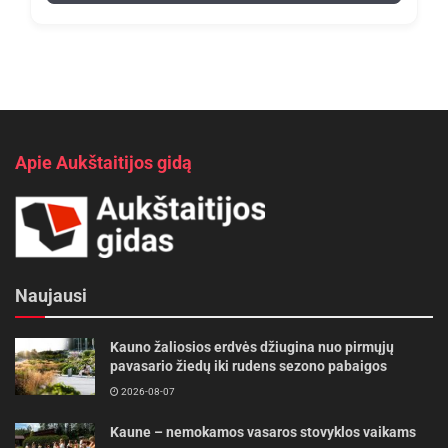
Apie Aukštaitijos gidą
Naujausi
Kauno žaliosios erdvės džiugina nuo pirmųjų
pavasario žiedų iki rudens sezono pabaigos
2026-08-07
Kaune – nemokamos vasaros stovyklos vaikams