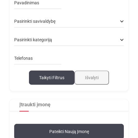
Pavadinimas
Pasirinkti savivaldybę
Pasirinkti kategoriją
Telefonas
Taikyti Filtrus
Išvalyti
Įtraukti įmonę
Pateikti Naują Įmonę