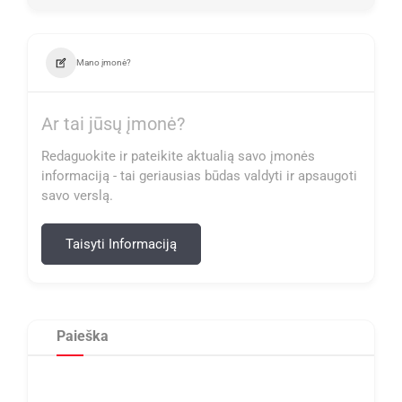
Mano įmonė?
Ar tai jūsų įmonė?
Redaguokite ir pateikite aktualią savo įmonės
informaciją - tai geriausias būdas valdyti ir apsaugoti
savo verslą.
Taisyti Informaciją
Paieška