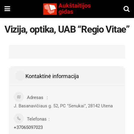
Vizija, optika, UAB “Regio Vitae”
Kontaktinė informacija
Adresas
J. Basanavičiaus g. 52, PC "Senukai", 28142 Utena
Telefonas
+37065097023