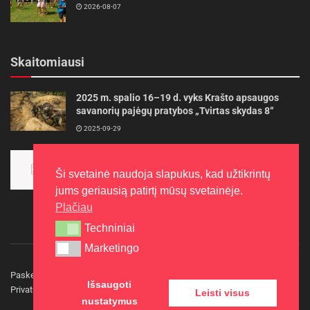
2026-08-07
Skaitomiausi
2025 m. spalio 16–19 d. vyks Krašto apsaugos
savanorių pajėgų pratybos „Tvirtas skydas 8“
2025-09-29
Panevėžietės tarptautinėje programoje siekia
aukso
Ši svetainė naudoja slapukus, kad užtikrintų
2015-10-30
jums geriausią patirtį mūsų svetainėje.
Plačiau
Techniniai
Techniniai
Marketingo
Marketingo
Paskelbkite naujieną
Rašyti redakcijai
Reklama
Išsaugoti
Privatumo politika
Kontaktai
Leisti visus
nustatymus