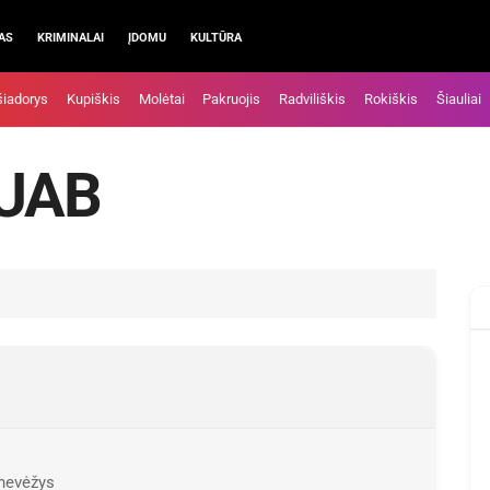
AS
KRIMINALAI
ĮDOMU
KULTŪRA
šiadorys
Kupiškis
Molėtai
Pakruojis
Radviliškis
Rokiškis
Šiauliai
 UAB
anevėžys