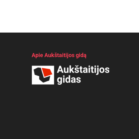
Apie Aukštaitijos gidą