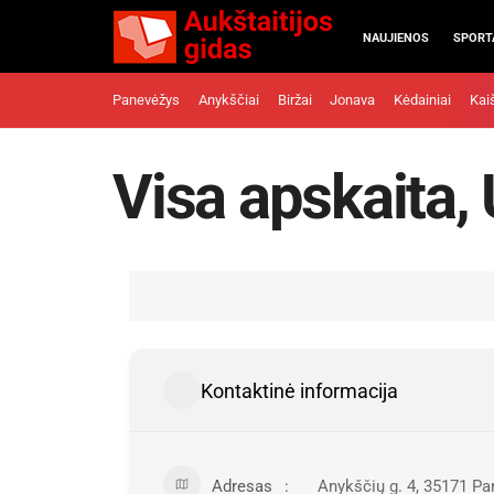
NAUJIENOS
SPORT
Panevėžys
Anykščiai
Biržai
Jonava
Kėdainiai
Kai
Visa apskaita,
Kontaktinė informacija
Adresas
Anykščių g. 4, 35171 P