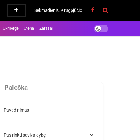
Sekmadienis, 9 rugpjūčio
Ukmergė
Utena
Zarasai
Paieška
Pavadinimas
Pasirinkti savivaldybę