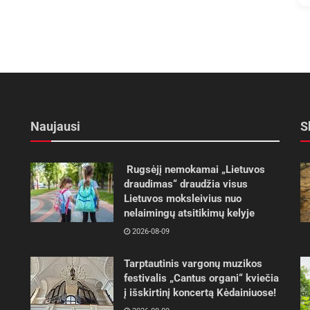
Naujausi
S
Rugsėjį nemokamai „Lietuvos
draudimas“ draudžia visus
Lietuvos moksleivius nuo
nelaimingų atsitikimų kelyje
2026-08-09
Tarptautinis vargonų muzikos
festivalis „Cantus organi“ kviečia
į išskirtinį koncertą Kėdainiuose!