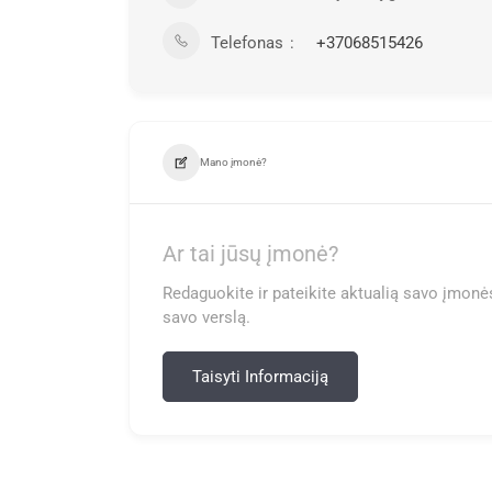
Telefonas
+37068515426
Mano įmonė?
Ar tai jūsų įmonė?
Redaguokite ir pateikite aktualią savo įmonės
savo verslą.
Taisyti Informaciją