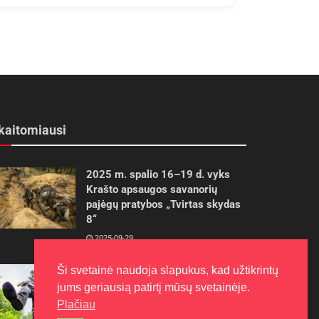
kaitomiausi
2025 m. spalio 16–19 d. vyks
Krašto apsaugos savanorių
pajėgų pratybos „Tvirtas skydas
8“
2025-09-29
Ši svetainė naudoja slapukus, kad užtikrintų
Gudrybės, kad trimerio pjovimo
valas tarnautų ilgiau
jums geriausią patirtį mūsų svetainėje.
Plačiau
2022-06-27