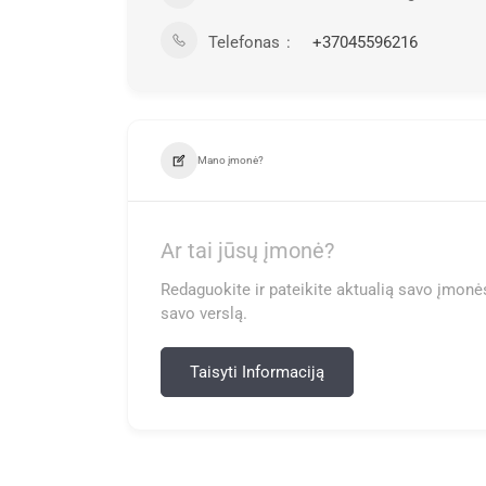
Telefonas
+37045596216
Mano įmonė?
Ar tai jūsų įmonė?
Redaguokite ir pateikite aktualią savo įmonės
savo verslą.
Taisyti Informaciją