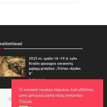
kaitomiausi
2025 m. spalio 16–19 d. vyks
Krašto apsaugos savanorių
pajėgų pratybos „Tvirtas skydas
8“
2025-09-29
Ši svetainė naudoja slapukus, kad užtikrintų
Panevėžietės tarptautinėje
jums geriausią patirtį mūsų svetainėje.
programoje siekia aukso
Plačiau
2015-10-30