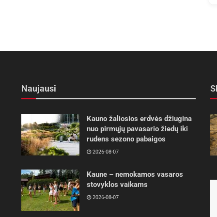
Naujausi
S
Kauno žaliosios erdvės džiugina
nuo pirmųjų pavasario žiedų iki
rudens sezono pabaigos
2026-08-07
Kaune – nemokamos vasaros
stovyklos vaikams
2026-08-07