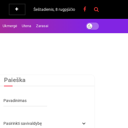
Šeštadienis, 8 rugpjūčio
Ukmergė
Utena
Zarasai
Paieška
Pavadinimas
Pasirinkti savivaldybę