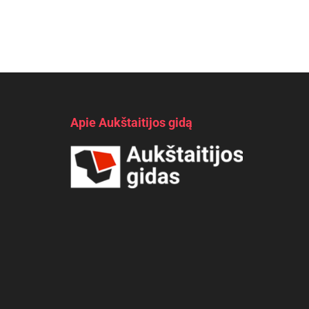
Apie Aukštaitijos gidą