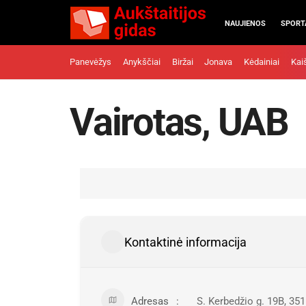
NAUJIENOS
SPORT
Panevėžys
Anykščiai
Biržai
Jonava
Kėdainiai
Kai
Vairotas, UAB
Kontaktinė informacija
Adresas
S. Kerbedžio g. 19B, 35