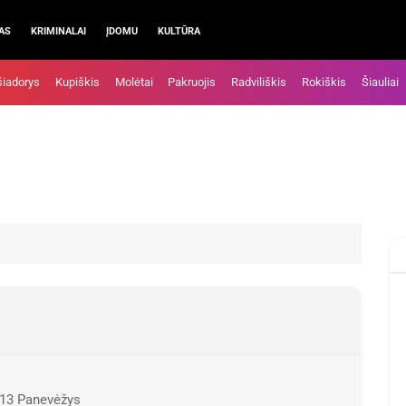
AS
KRIMINALAI
ĮDOMU
KULTŪRA
šiadorys
Kupiškis
Molėtai
Pakruojis
Radviliškis
Rokiškis
Šiauliai
113 Panevėžys