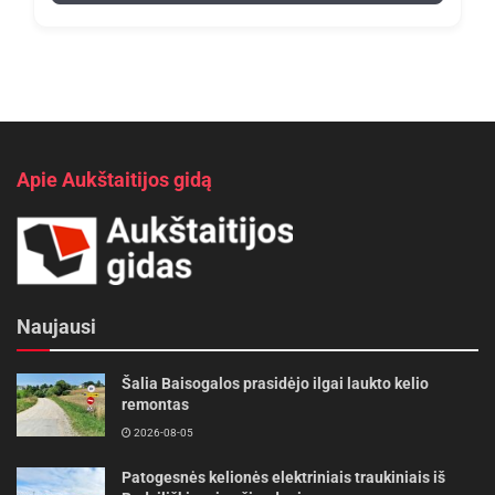
Apie Aukštaitijos gidą
Naujausi
Šalia Baisogalos prasidėjo ilgai laukto kelio
remontas
2026-08-05
Patogesnės kelionės elektriniais traukiniais iš