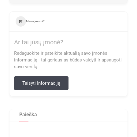
Mano įmonė?
Ar tai jūsų įmonė?
Redaguokite ir pateikite aktualią savo įmonės
informaciją - tai geriausias būdas valdyti ir apsaugoti
savo verslą.
Taisyti Informaciją
Paieška