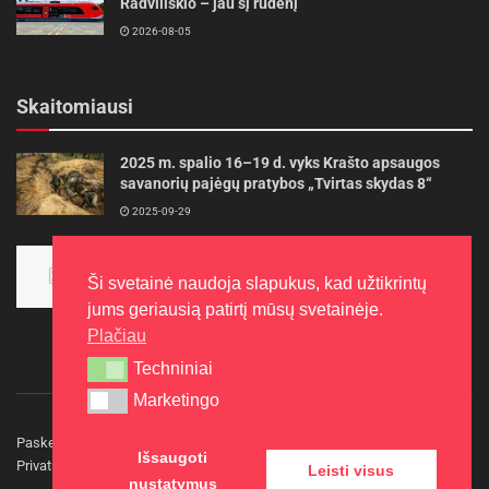
Radviliškio – jau šį rudenį
2026-08-05
Skaitomiausi
2025 m. spalio 16–19 d. vyks Krašto apsaugos
savanorių pajėgų pratybos „Tvirtas skydas 8“
2025-09-29
Panevėžietės tarptautinėje programoje siekia
aukso
Ši svetainė naudoja slapukus, kad užtikrintų
2015-10-30
jums geriausią patirtį mūsų svetainėje.
Plačiau
Techniniai
Techniniai
Marketingo
Marketingo
Paskelbkite naujieną
Rašyti redakcijai
Reklama
Išsaugoti
Privatumo politika
Kontaktai
Leisti visus
nustatymus