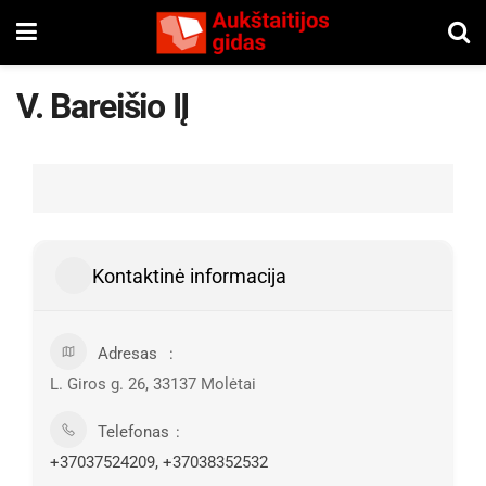
V. Bareišio IĮ
Kontaktinė informacija
Adresas
L. Giros g. 26, 33137 Molėtai
Telefonas
+37037524209, +37038352532