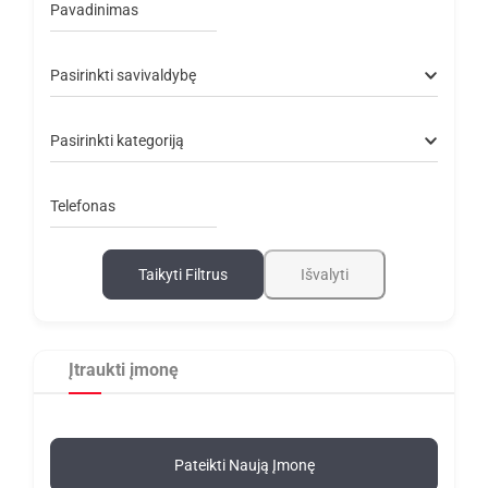
Pavadinimas
Pasirinkti savivaldybę
Pasirinkti kategoriją
Telefonas
Taikyti Filtrus
Išvalyti
Įtraukti įmonę
Pateikti Naują Įmonę