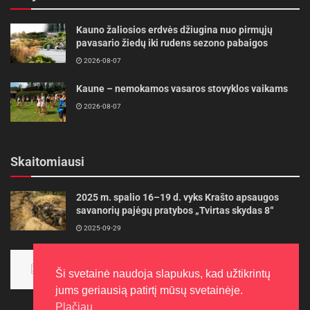
Kauno žaliosios erdvės džiugina nuo pirmųjų
pavasario žiedų iki rudens sezono pabaigos
2026-08-07
Kaune – nemokamos vasaros stovyklos vaikams
2026-08-07
Skaitomiausi
2025 m. spalio 16–19 d. vyks Krašto apsaugos
savanorių pajėgų pratybos „Tvirtas skydas 8“
2025-09-29
Panevėžietės tarptautinėje programoje siekia
aukso
Ši svetainė naudoja slapukus, kad užtikrintų
2015-10-30
jums geriausią patirtį mūsų svetainėje.
Plačiau