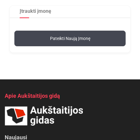
Įtraukti įmonę
Pateikti Naują Įmonę
Apie Aukštaitijos gidą
Naujausi