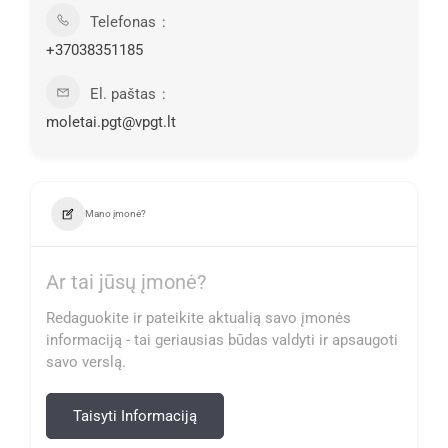
Telefonas
+37038351185
El. paštas
moletai.pgt@vpgt.lt
Mano įmonė?
Ar tai jūsų įmonė?
Redaguokite ir pateikite aktualią savo įmonės
informaciją - tai geriausias būdas valdyti ir apsaugoti
savo verslą.
Taisyti Informaciją