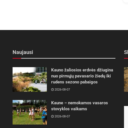
Naujausi
S
Kauno žaliosios erdvės džiugina
nuo pirmųjų pavasario žiedų iki
rudens sezono pabaigos
2026-08-07
Kaune – nemokamos vasaros
stovyklos vaikams
2026-08-07