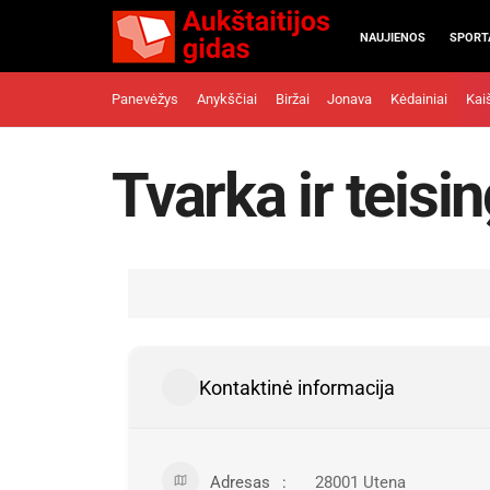
NAUJIENOS
SPORT
Panevėžys
Anykščiai
Biržai
Jonava
Kėdainiai
Kai
Tvarka ir teisi
Kontaktinė informacija
Adresas
28001 Utena