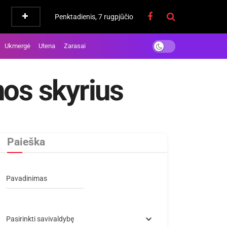
Penktadienis, 7 rugpjūčio
Ukmergė
Utena
Zarasai
nos skyrius
Paieška
Pavadinimas
Pasirinkti savivaldybę