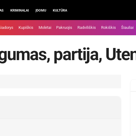
AS
KRIMINALAI
ĮDOMU
KULTŪRA
šiadorys
Kupiškis
Molėtai
Pakruojis
Radviliškis
Rokiškis
Šiauliai
ngumas, partija, Ute