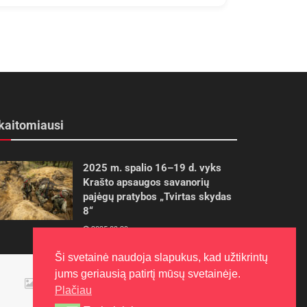
kaitomiausi
2025 m. spalio 16–19 d. vyks
Krašto apsaugos savanorių
pajėgų pratybos „Tvirtas skydas
8“
2025-09-29
Ši svetainė naudoja slapukus, kad užtikrintų
Panevėžietės tarptautinėje
jums geriausią patirtį mūsų svetainėje.
programoje siekia aukso
Plačiau
2015-10-30