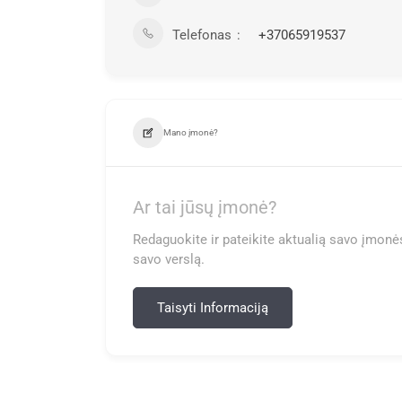
Telefonas
+37065919537
Mano įmonė?
Ar tai jūsų įmonė?
Redaguokite ir pateikite aktualią savo įmonės
savo verslą.
Taisyti Informaciją