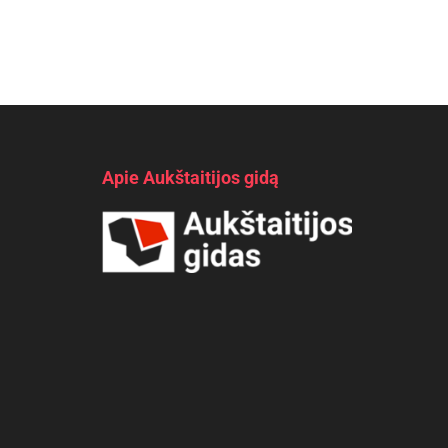
Apie Aukštaitijos gidą