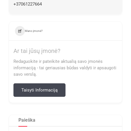
+37061227664
Mano įmonė?
Ar tai jūsų įmonė?
Redaguokite ir pateikite aktualią savo įmonės
informaciją - tai geriausias būdas valdyti ir apsaugoti
savo verslą.
Taisyti Informaciją
Paieška