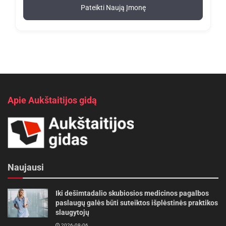
Pateikti Naują Įmonę
Apie Aukštaitijos gidą
Naujausi
Iki dešimtadalio skubiosios medicinos pagalbos
paslaugų galės būti suteiktos išplėstinės praktikos
slaugytojų
2026-08-06