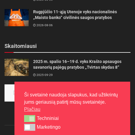
Rugpjūčio 11-ąją Utenoje vyks nacionalinės
„Maisto banko“ civilinės saugos pratybos
2026-08-06
Skaitomiausi
2025 m. spalio 16–19 d. vyks Krašto apsaugos
savanorių pajėgų pratybos „Tvirtas skydas 8“
2025-09-29
Panevėžietės tarptautinėje programoje siekia
aukso
Ši svetainė naudoja slapukus, kad užtikrintų
2015-10-30
jums geriausią patirtį mūsų svetainėje.
Plačiau
Techniniai
Techniniai
Marketingo
Marketingo