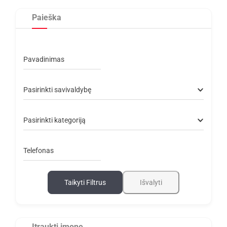
Paieška
Pavadinimas
Pasirinkti savivaldybę
Pasirinkti kategoriją
Telefonas
Taikyti Filtrus
Išvalyti
Įtraukti įmonę