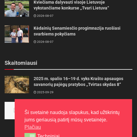
Kviečiama dalyvauti visoje Lietuvoje
vykstančiame konkurse „Tvari Lietuva“
2026-08-07
Kėdainių Senamiesčio progimnazija ruošiasi
svarbiems pokyčiams
2026-08-07
Skaitomiausi
2025 m. spalio 16–19 d. vyks Krašto apsaugos
savanorių pajėgų pratybos „Tvirtas skydas 8“
2025-09-29
Panevėžietės tarptautinėje programoje siekia
aukso
Ši svetainė naudoja slapukus, kad užtikrintų
2015-10-30
jums geriausią patirtį mūsų svetainėje.
Plačiau
Techniniai
Techniniai