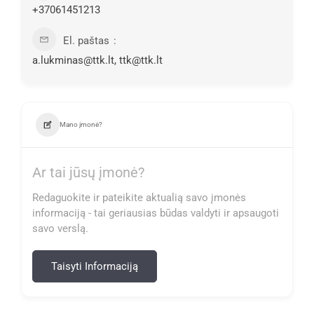
+37061451213
El. paštas
a.lukminas@ttk.lt, ttk@ttk.lt
Mano įmonė?
Ar tai jūsų įmonė?
Redaguokite ir pateikite aktualią savo įmonės
informaciją - tai geriausias būdas valdyti ir apsaugoti
savo verslą.
Taisyti Informaciją