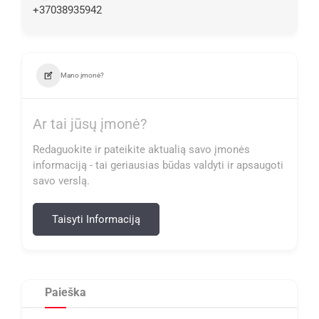
+37038935942
Mano įmonė?
Ar tai jūsų įmonė?
Redaguokite ir pateikite aktualią savo įmonės
informaciją - tai geriausias būdas valdyti ir apsaugoti
savo verslą.
Taisyti Informaciją
Paieška