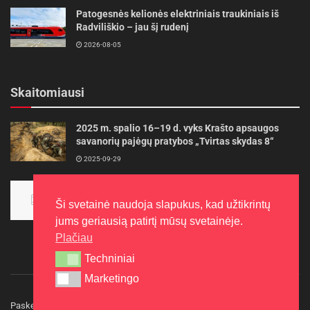
Patogesnės kelionės elektriniais traukiniais iš
Radviliškio – jau šį rudenį
2026-08-05
Skaitomiausi
2025 m. spalio 16–19 d. vyks Krašto apsaugos
savanorių pajėgų pratybos „Tvirtas skydas 8“
2025-09-29
Panevėžietės tarptautinėje programoje siekia
aukso
Ši svetainė naudoja slapukus, kad užtikrintų
2015-10-30
jums geriausią patirtį mūsų svetainėje.
Plačiau
Techniniai
Techniniai
Marketingo
Marketingo
Paskelbkite naujieną
Rašyti redakcijai
Reklama