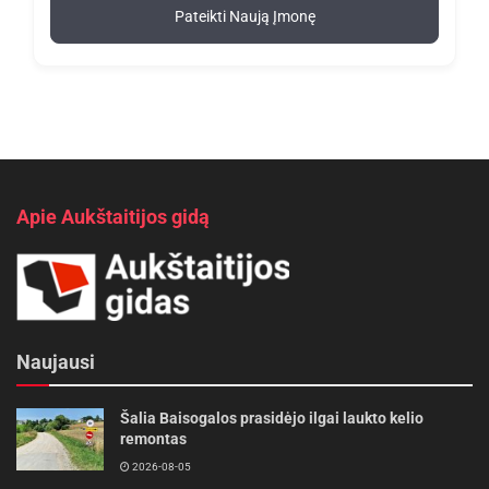
Pateikti Naują Įmonę
Apie Aukštaitijos gidą
Naujausi
Šalia Baisogalos prasidėjo ilgai laukto kelio
remontas
2026-08-05