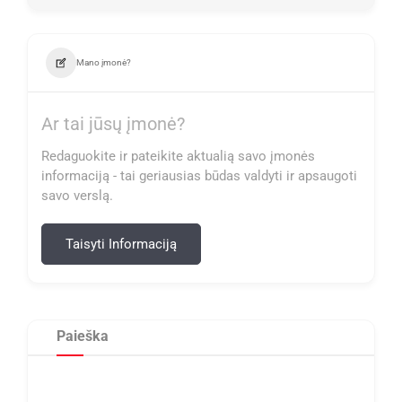
Mano įmonė?
Ar tai jūsų įmonė?
Redaguokite ir pateikite aktualią savo įmonės
informaciją - tai geriausias būdas valdyti ir apsaugoti
savo verslą.
Taisyti Informaciją
Paieška