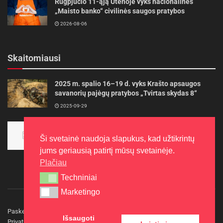
Rugpjūčio 11-ąją Utenoje vyks nacionalinės
„Maisto banko“ civilinės saugos pratybos
2026-08-06
Skaitomiausi
2025 m. spalio 16–19 d. vyks Krašto apsaugos
savanorių pajėgų pratybos „Tvirtas skydas 8“
2025-09-29
Panevėžietės tarptautinėje programoje siekia
aukso
Ši svetainė naudoja slapukus, kad užtikrintų
2015-10-30
jums geriausią patirtį mūsų svetainėje.
Plačiau
Techniniai
Techniniai
Marketingo
Marketingo
Paskelbkite naujieną
Rašyti redakcijai
Reklama
Išsaugoti
Privatumo politika
Kontaktai