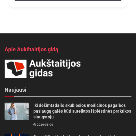
Apie Aukštaitijos gidą
Naujausi
Iki dešimtadalio skubiosios medicinos pagalbos
paslaugų galės būti suteiktos išplėstinės praktikos
slaugytojų
2026-08-06