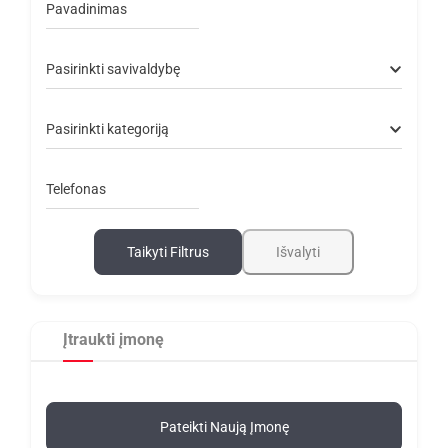
Pavadinimas
Pasirinkti savivaldybę
Pasirinkti kategoriją
Telefonas
Taikyti Filtrus
Išvalyti
Įtraukti įmonę
Pateikti Naują Įmonę