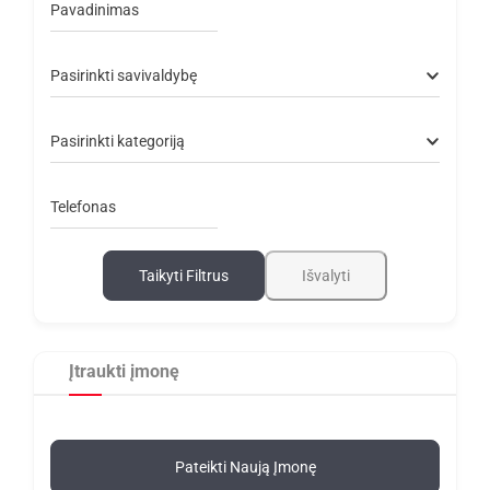
Pavadinimas
Pasirinkti savivaldybę
Pasirinkti kategoriją
Telefonas
Taikyti Filtrus
Išvalyti
Įtraukti įmonę
Pateikti Naują Įmonę