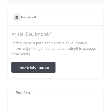
Mano įmonė?
Ar tai jūsų įmonė?
Redaguokite ir pateikite aktualią savo įmonės
informaciją - tai geriausias būdas valdyti ir apsaugoti
savo verslą.
Taisyti Informaciją
Paieška