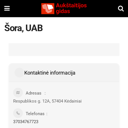
Šora, UAB
Kontaktinė informacija
Adresas
Respublikos g. 12A, 57404 Kėdainiai
Telefonas
37034767723