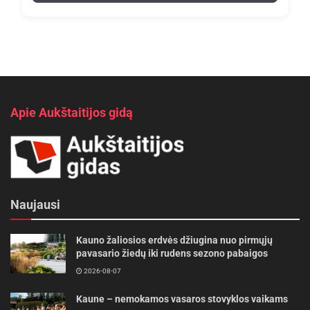
Apie Aukštaitijos gidą
Naujausi
Kauno žaliosios erdvės džiugina nuo pirmųjų
pavasario žiedų iki rudens sezono pabaigos
2026-08-07
Kaune – nemokamos vasaros stovyklos vaikams