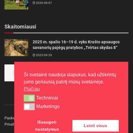
2026-08-07
Skaitomiausi
2025 m. spalio 16–19 d. vyks Krašto apsaugos
savanorių pajėgų pratybos „Tvirtas skydas 8“
2025-09-29
Panevėžietės tarptautinėje programoje siekia
aukso
Ši svetainė naudoja slapukus, kad užtikrintų
2015-10-30
jums geriausią patirtį mūsų svetainėje.
Plačiau
Techniniai
Techniniai
Marketingo
Marketingo
Paskelbkite naujieną
Rašyti redakcijai
Reklama
Išsaugoti
Privatumo politika
Kontaktai
Leisti visus
nustatymus