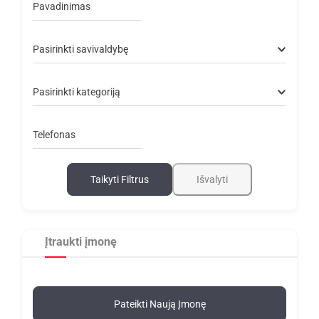
Pavadinimas
Pasirinkti savivaldybę
Pasirinkti kategoriją
Telefonas
Taikyti Filtrus
Išvalyti
Įtraukti įmonę
Pateikti Naują Įmonę