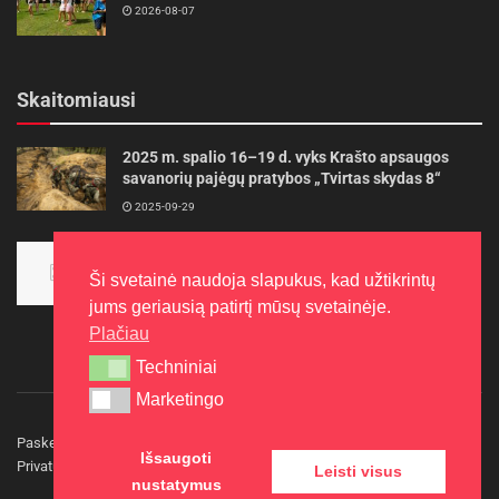
2026-08-07
Skaitomiausi
2025 m. spalio 16–19 d. vyks Krašto apsaugos
savanorių pajėgų pratybos „Tvirtas skydas 8“
2025-09-29
Panevėžietės tarptautinėje programoje siekia
aukso
Ši svetainė naudoja slapukus, kad užtikrintų
2015-10-30
jums geriausią patirtį mūsų svetainėje.
Plačiau
Techniniai
Techniniai
Marketingo
Marketingo
Paskelbkite naujieną
Rašyti redakcijai
Reklama
Išsaugoti
Privatumo politika
Kontaktai
Leisti visus
nustatymus