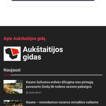
Apie Aukštaitijos gidą
Naujausi
Kauno žaliosios erdvės džiugina nuo pirmųjų
pavasario žiedų iki rudens sezono pabaigos
2026-08-07
Kaune – nemokamos vasaros stovyklos vaikams