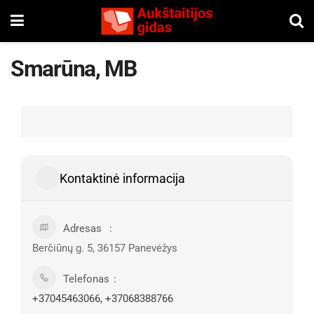
Smarūna, MB
Kontaktinė informacija
Adresas
Berčiūnų g. 5, 36157 Panevėžys
Telefonas
+37045463066, +37068388766