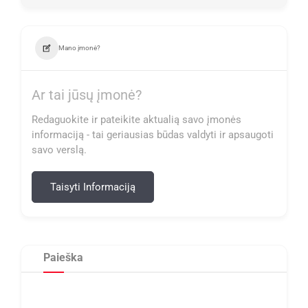
Mano įmonė?
Ar tai jūsų įmonė?
Redaguokite ir pateikite aktualią savo įmonės
informaciją - tai geriausias būdas valdyti ir apsaugoti
savo verslą.
Taisyti Informaciją
Paieška