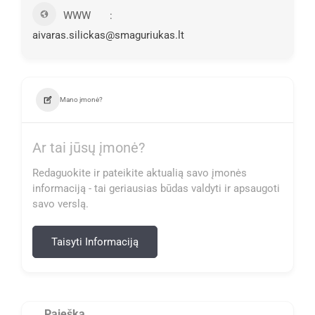
WWW
aivaras.silickas@smaguriukas.lt
Mano įmonė?
Ar tai jūsų įmonė?
Redaguokite ir pateikite aktualią savo įmonės
informaciją - tai geriausias būdas valdyti ir apsaugoti
savo verslą.
Taisyti Informaciją
Paieška