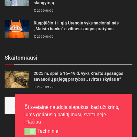
slaugytojų
2026-08-06
Rugpjūčio 11-ąją Utenoje vyks nacionalinės
„Maisto banko“ civilinės saugos pratybos
2026-08-06
Skaitomiausi
2025 m. spalio 16–19 d. vyks Krašto apsaugos
savanorių pajėgų pratybos „Tvirtas skydas 8“
2025-09-29
Panevėžietės tarptautinėje programoje siekia
aukso
Ši svetainė naudoja slapukus, kad užtikrintų
2015-10-30
jums geriausią patirtį mūsų svetainėje.
Plačiau
Techniniai
Techniniai