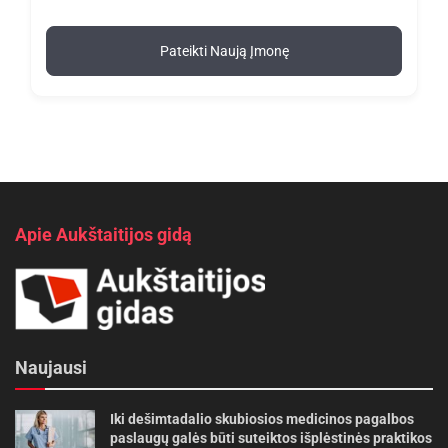
Pateikti Naują Įmonę
Apie Aukštaitijos gidą
Naujausi
Iki dešimtadalio skubiosios medicinos pagalbos
paslaugų galės būti suteiktos išplėstinės praktikos