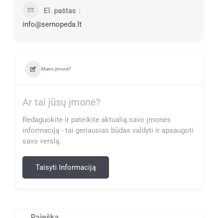
El. paštas
info@sernopeda.lt
Mano įmonė?
Ar tai jūsų įmonė?
Redaguokite ir pateikite aktualią savo įmonės
informaciją - tai geriausias būdas valdyti ir apsaugoti
savo verslą.
Taisyti Informaciją
Paieška