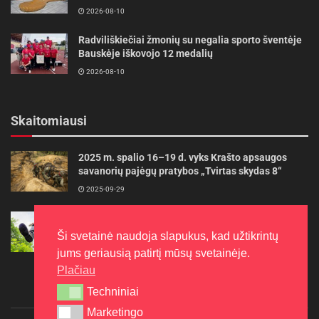
2026-08-10
Radviliškiečiai žmonių su negalia sporto šventėje
Bauskėje iškovojo 12 medalių
2026-08-10
Skaitomiausi
2025 m. spalio 16–19 d. vyks Krašto apsaugos
savanorių pajėgų pratybos „Tvirtas skydas 8“
2025-09-29
Gudrybės, kad trimerio pjovimo valas tarnautų
ilgiau
Ši svetainė naudoja slapukus, kad užtikrintų
2022-06-27
jums geriausią patirtį mūsų svetainėje.
Plačiau
Techniniai
Techniniai
Marketingo
Marketingo