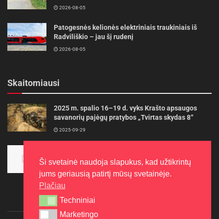
2026-08-05
Patogesnės kelionės elektriniais traukiniais iš
Radviliškio – jau šį rudenį
2026-08-05
Skaitomiausi
2025 m. spalio 16–19 d. vyks Krašto apsaugos
savanorių pajėgų pratybos „Tvirtas skydas 8“
2025-09-29
Panevėžietės tarptautinėje programoje siekia
aukso
Ši svetainė naudoja slapukus, kad užtikrintų
2015-10-30
jums geriausią patirtį mūsų svetainėje.
Plačiau
Techniniai
Techniniai
Marketingo
Marketingo