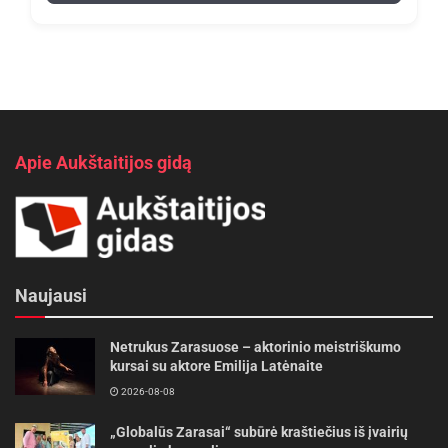
Apie Aukštaitijos gidą
Naujausi
Netrukus Zarasuose – aktorinio meistriškumo
kursai su aktore Emilija Latėnaite
2026-08-08
„Globalūs Zarasai“ subūrė kraštiečius iš įvairių