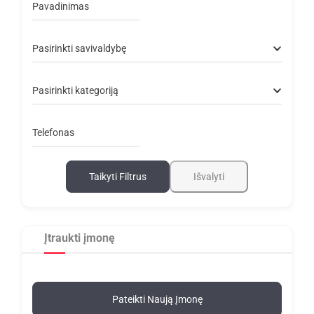
Pavadinimas
Pasirinkti savivaldybę
Pasirinkti kategoriją
Telefonas
Taikyti Filtrus
Išvalyti
Įtraukti įmonę
Pateikti Naują Įmonę