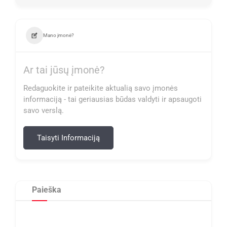
Mano įmonė?
Ar tai jūsų įmonė?
Redaguokite ir pateikite aktualią savo įmonės
informaciją - tai geriausias būdas valdyti ir apsaugoti
savo verslą.
Taisyti Informaciją
Paieška