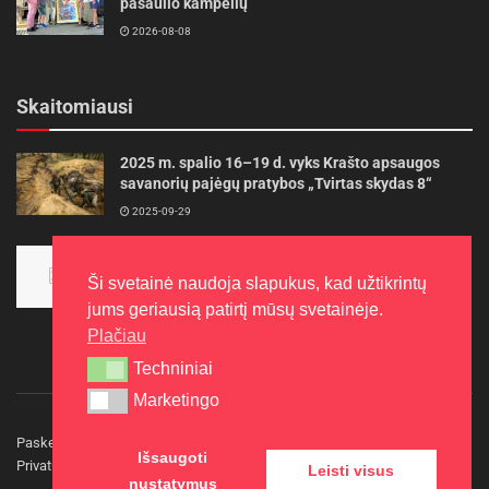
pasaulio kampelių
2026-08-08
Skaitomiausi
2025 m. spalio 16–19 d. vyks Krašto apsaugos
savanorių pajėgų pratybos „Tvirtas skydas 8“
2025-09-29
Panevėžietės tarptautinėje programoje siekia
aukso
Ši svetainė naudoja slapukus, kad užtikrintų
2015-10-30
jums geriausią patirtį mūsų svetainėje.
Plačiau
Techniniai
Techniniai
Marketingo
Marketingo
Paskelbkite naujieną
Rašyti redakcijai
Reklama
Išsaugoti
Privatumo politika
Kontaktai
Leisti visus
nustatymus