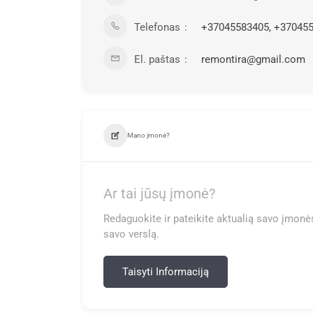
Telefonas
+37045583405, +370455
El. paštas
remontira@gmail.com
Mano įmonė?
Ar tai jūsų įmonė?
Redaguokite ir pateikite aktualią savo įmonės
savo verslą.
Taisyti Informaciją