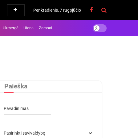
Penktadienis, 7 rugpjūčio
Ukmergė
Utena
Zarasai
Paieška
Pavadinimas
Pasirinkti savivaldybę