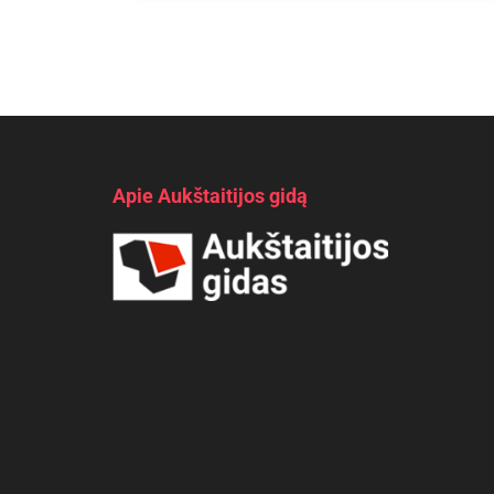
Apie Aukštaitijos gidą