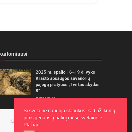
kaitomiausi
2025 m. spalio 16–19 d. vyks
Krašto apsaugos savanorių
pajėgų pratybos „Tvirtas skydas
8“
2025-09-29
Ši svetainė naudoja slapukus, kad užtikrintų
Panevėžietės tarptautinėje
jums geriausią patirtį mūsų svetainėje.
programoje siekia aukso
Plačiau
2015-10-30