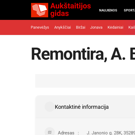
NAUJIENOS
SPORT
Panevėžys
Anykščiai
Biržai
Jonava
Kėdainiai
Kai
Remontira, A. 
Kontaktinė informacija
Adresas
J. Janonio g. 28K, 3528