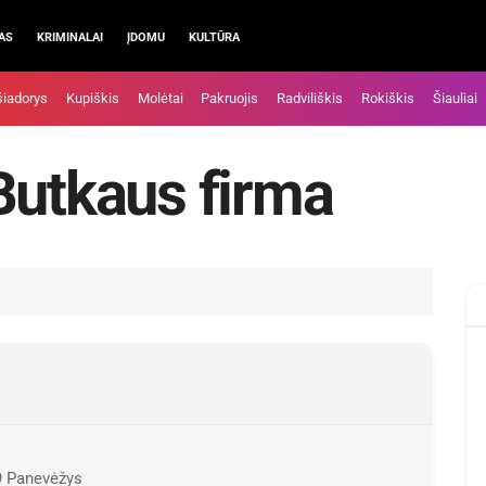
AS
KRIMINALAI
ĮDOMU
KULTŪRA
šiadorys
Kupiškis
Molėtai
Pakruojis
Radviliškis
Rokiškis
Šiauliai
Butkaus firma
9 Panevėžys