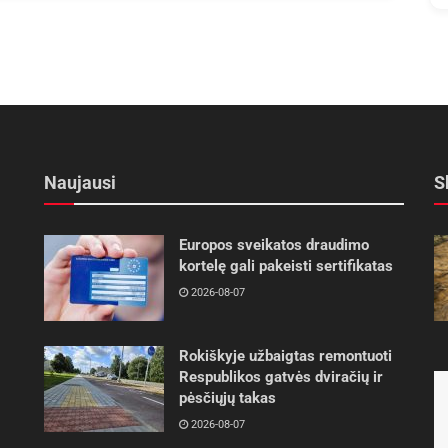
Naujausi
S
Europos sveikatos draudimo
kortelę gali pakeisti sertifikatas
2026-08-07
Rokiškyje užbaigtas remontuoti
Respublikos gatvės dviračių ir
pėsčiųjų takas
2026-08-07