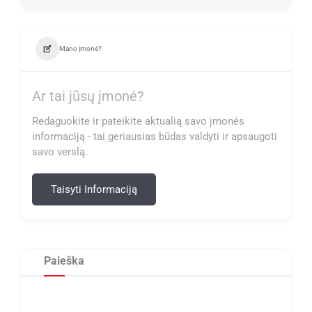
Mano įmonė?
Ar tai jūsų įmonė?
Redaguokite ir pateikite aktualią savo įmonės
informaciją - tai geriausias būdas valdyti ir apsaugoti
savo verslą.
Taisyti Informaciją
Paieška