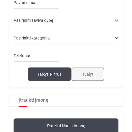
Pavadinimas
Pasirinkti savivaldybę
Pasirinkti kategoriją
Telefonas
Taikyti Filtrus
Išvalyti
Įtraukti įmonę
Pateikti Naują Įmonę