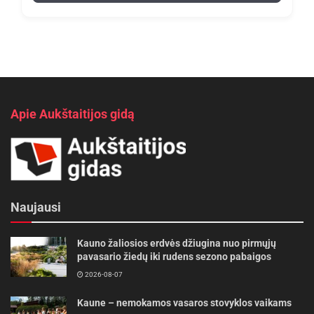
Apie Aukštaitijos gidą
Naujausi
Kauno žaliosios erdvės džiugina nuo pirmųjų
pavasario žiedų iki rudens sezono pabaigos
2026-08-07
Kaune – nemokamos vasaros stovyklos vaikams