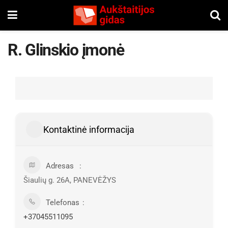
R. Glinskio įmonė
Kontaktinė informacija
Adresas
Šiaulių g. 26A, PANEVĖŽYS
Telefonas
+37045511095