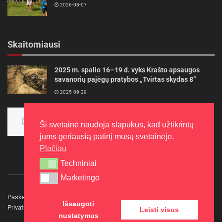
2026-08-07
Skaitomiausi
2025 m. spalio 16–19 d. vyks Krašto apsaugos
savanorių pajėgų pratybos „Tvirtas skydas 8“
2025-09-29
Panevėžietės tarptautinėje programoje siekia
aukso
Ši svetainė naudoja slapukus, kad užtikrintų
2015-10-30
jums geriausią patirtį mūsų svetainėje.
Plačiau
Techniniai
Techniniai
Marketingo
Marketingo
Paskelbkite naujieną
Rašyti redakcijai
Reklama
Išsaugoti
Privatumo politika
Kontaktai
Leisti visus
nustatymus