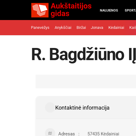
NAUJIENOS
SPORT
Panevėžys
Anykščiai
Biržai
Jonava
Kėdainiai
Kai
R. Bagdžiūno I
Kontaktinė informacija
Adresas
57435 Kėdainiai