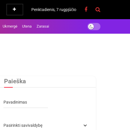
Penktadienis, 7 rugpjūčio
Ukmergė
Utena
Zarasai
Paieška
Pavadinimas
Pasirinkti savivaldybę