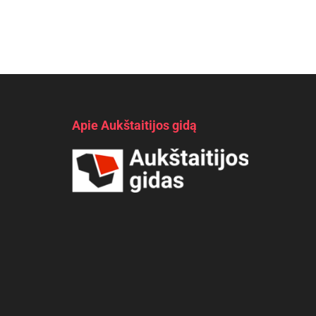
Apie Aukštaitijos gidą