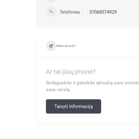
Telefonas
37068574929
Mano įmonė?
Ar tai jūsų įmonė?
Redaguokite ir pateikite aktualią savo įmonės
savo verslą.
Taisyti Informaciją