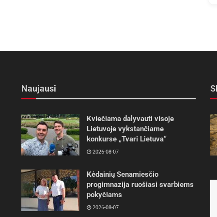
Naujausi
S
Kviečiama dalyvauti visoje
Lietuvoje vykstančiame
konkurse „Tvari Lietuva“
2026-08-07
Kėdainių Senamiesčio
progimnazija ruošiasi svarbiems
pokyčiams
2026-08-07