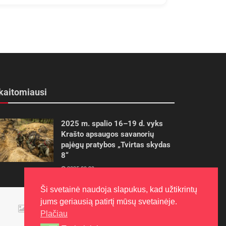
kaitomiausi
2025 m. spalio 16–19 d. vyks
Krašto apsaugos savanorių
pajėgų pratybos „Tvirtas skydas
8“
2025-09-29
Ši svetainė naudoja slapukus, kad užtikrintų
Panevėžietės tarptautinėje
jums geriausią patirtį mūsų svetainėje.
programoje siekia aukso
Plačiau
2015-10-30