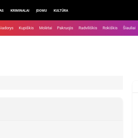
AS
KRIMINALAI
ĮDOMU
KULTŪRA
šiadorys
Kupiškis
Molėtai
Pakruojis
Radviliškis
Rokiškis
Šiauliai
Į