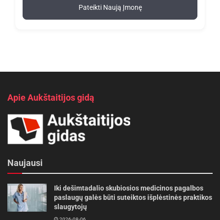
Pateikti Naują Įmonę
Apie Aukštaitijos gidą
Naujausi
Iki dešimtadalio skubiosios medicinos pagalbos
paslaugų galės būti suteiktos išplėstinės praktikos
slaugytojų
2026-08-06