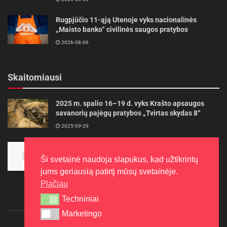
Rugpjūčio 11-ąją Utenoje vyks nacionalinės
„Maisto banko“ civilinės saugos pratybos
2026-08-06
Skaitomiausi
2025 m. spalio 16–19 d. vyks Krašto apsaugos
savanorių pajėgų pratybos „Tvirtas skydas 8“
2025-09-29
Panevėžietės tarptautinėje programoje siekia
aukso
Ši svetainė naudoja slapukus, kad užtikrintų
2015-10-30
jums geriausią patirtį mūsų svetainėje.
Plačiau
Techniniai
Techniniai
Marketingo
Marketingo