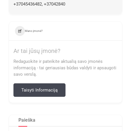
+37045436482, +37042840
Mano įmonė?
Ar tai jūsų įmonė?
Redaguokite ir pateikite aktualią savo įmonės
informaciją - tai geriausias būdas valdyti ir apsaugoti
savo verslą.
Taisyti Informaciją
Paieška