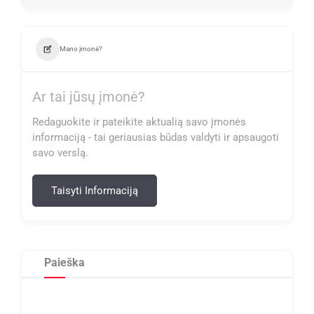
Mano įmonė?
Ar tai jūsų įmonė?
Redaguokite ir pateikite aktualią savo įmonės
informaciją - tai geriausias būdas valdyti ir apsaugoti
savo verslą.
Taisyti Informaciją
Paieška