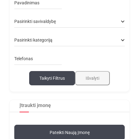
Pavadinimas
Pasirinkti savivaldybę
Pasirinkti kategoriją
Telefonas
Taikyti Filtrus
Išvalyti
Įtraukti įmonę
Pateikti Naują Įmonę