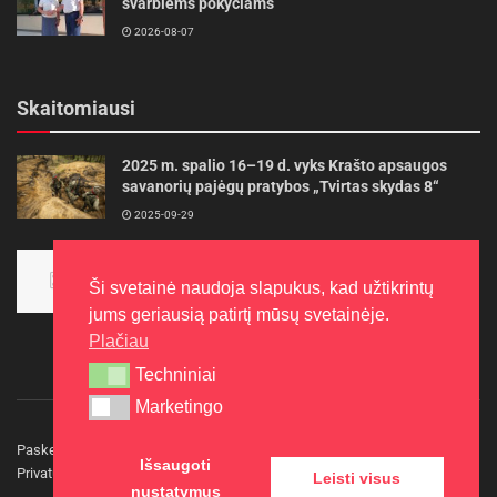
svarbiems pokyčiams
2026-08-07
Skaitomiausi
2025 m. spalio 16–19 d. vyks Krašto apsaugos
savanorių pajėgų pratybos „Tvirtas skydas 8“
2025-09-29
Panevėžietės tarptautinėje programoje siekia
aukso
Ši svetainė naudoja slapukus, kad užtikrintų
2015-10-30
jums geriausią patirtį mūsų svetainėje.
Plačiau
Techniniai
Techniniai
Marketingo
Marketingo
Paskelbkite naujieną
Rašyti redakcijai
Reklama
Išsaugoti
Privatumo politika
Kontaktai
Leisti visus
nustatymus