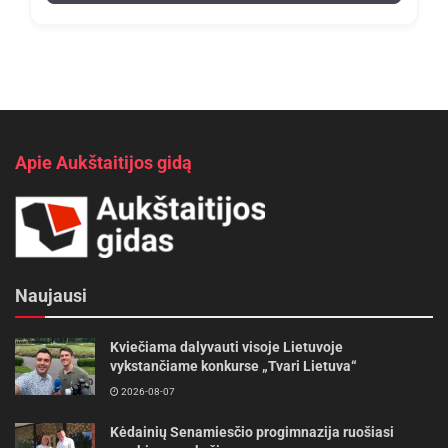
Apie Aukštaitijos gidą
Naujausi
Kviečiama dalyvauti visoje Lietuvoje
vykstančiame konkurse „Tvari Lietuva“
2026-08-07
Kėdainių Senamiesčio progimnazija ruošiasi