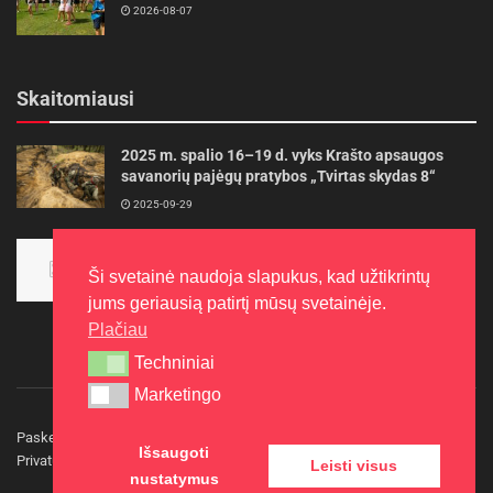
2026-08-07
Skaitomiausi
2025 m. spalio 16–19 d. vyks Krašto apsaugos
savanorių pajėgų pratybos „Tvirtas skydas 8“
2025-09-29
Panevėžietės tarptautinėje programoje siekia
aukso
Ši svetainė naudoja slapukus, kad užtikrintų
2015-10-30
jums geriausią patirtį mūsų svetainėje.
Plačiau
Techniniai
Techniniai
Marketingo
Marketingo
Paskelbkite naujieną
Rašyti redakcijai
Reklama
Išsaugoti
Privatumo politika
Kontaktai
Leisti visus
nustatymus