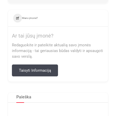
Mano įmonė?
Ar tai jūsų įmonė?
Redaguokite ir pateikite aktualią savo įmonės
informaciją - tai geriausias būdas valdyti ir apsaugoti
savo verslą.
Taisyti Informaciją
Paieška