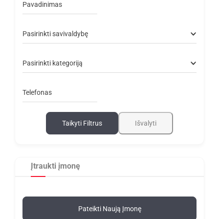
Pavadinimas
Pasirinkti savivaldybę
Pasirinkti kategoriją
Telefonas
Taikyti Filtrus
Išvalyti
Įtraukti įmonę
Pateikti Naują Įmonę