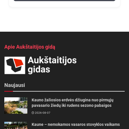
Apie Aukštaitijos gidą
Naujausi
Kauno žaliosios erdvės džiugina nuo pirmųjų
pavasario žiedų iki rudens sezono pabaigos
2026-08-07
Kaune – nemokamos vasaros stovyklos vaikams