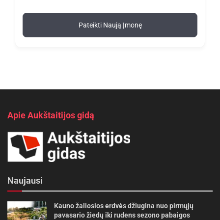
Pateikti Naują Įmonę
Apie Aukštaitijos gidą
Naujausi
Kauno žaliosios erdvės džiugina nuo pirmųjų
pavasario žiedų iki rudens sezono pabaigos