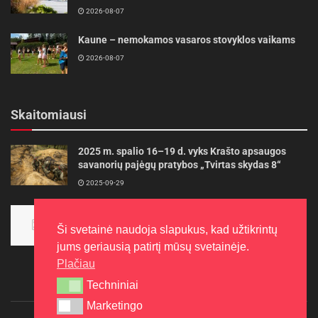
2026-08-07
Kaune – nemokamos vasaros stovyklos vaikams
2026-08-07
Skaitomiausi
2025 m. spalio 16–19 d. vyks Krašto apsaugos
savanorių pajėgų pratybos „Tvirtas skydas 8“
2025-09-29
Panevėžietės tarptautinėje programoje siekia
aukso
Ši svetainė naudoja slapukus, kad užtikrintų
2015-10-30
jums geriausią patirtį mūsų svetainėje.
Plačiau
Techniniai
Techniniai
Marketingo
Marketingo