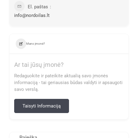
El. paštas
info@nordoilas.lt
Mano įmonė?
Ar tai jūsų įmonė?
Redaguokite ir pateikite aktualią savo įmonės
informaciją - tai geriausias būdas valdyti ir apsaugoti
savo verslą.
Taisyti Informaciją
Paieška