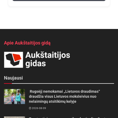
Apie Aukštaitijos gidą
Naujausi
Rugsėjį nemokamai „Lietuvos draudimas“
draudžia visus Lietuvos moksleivius nuo
nelaimingų atsitikimų kelyje
2026-08-09