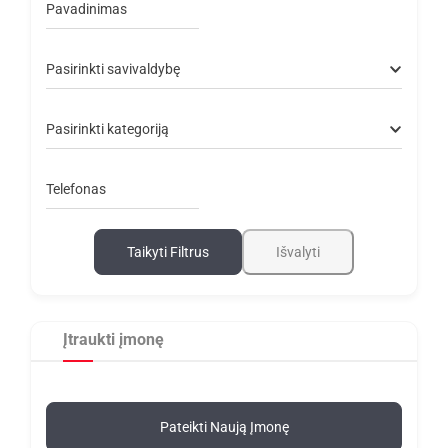
Pavadinimas
Pasirinkti savivaldybę
Pasirinkti kategoriją
Telefonas
Taikyti Filtrus
Išvalyti
Įtraukti įmonę
Pateikti Naują Įmonę