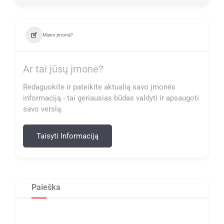
Mano įmonė?
Ar tai jūsų įmonė?
Redaguokite ir pateikite aktualią savo įmonės
informaciją - tai geriausias būdas valdyti ir apsaugoti
savo verslą.
Taisyti Informaciją
Paieška