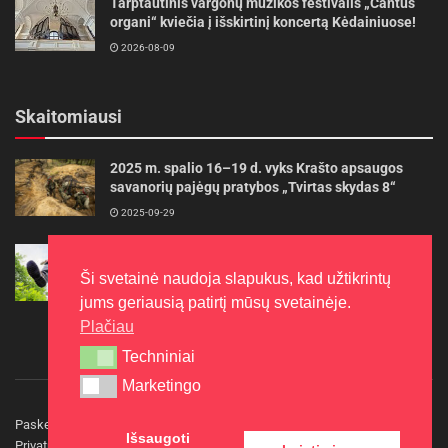
Tarptautinis vargonų muzikos festivalis „Cantus
organi“ kviečia į išskirtinį koncertą Kėdainiuose!
2026-08-09
Skaitomiausi
2025 m. spalio 16–19 d. vyks Krašto apsaugos
savanorių pajėgų pratybos „Tvirtas skydas 8“
2025-09-29
Gudrybės, kad trimerio pjovimo valas tarnautų
ilgiau
Ši svetainė naudoja slapukus, kad užtikrintų
2022-06-27
jums geriausią patirtį mūsų svetainėje.
Plačiau
Techniniai
Techniniai
Marketingo
Marketingo
Paskelbkite naujieną
Rašyti redakcijai
Reklama
Išsaugoti
Privatumo politika
Kontaktai