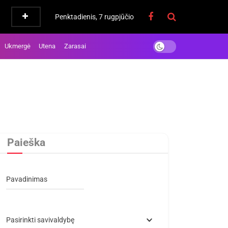
Penktadienis, 7 rugpjūčio
Ukmergė
Utena
Zarasai
Paieška
Pavadinimas
Pasirinkti savivaldybę