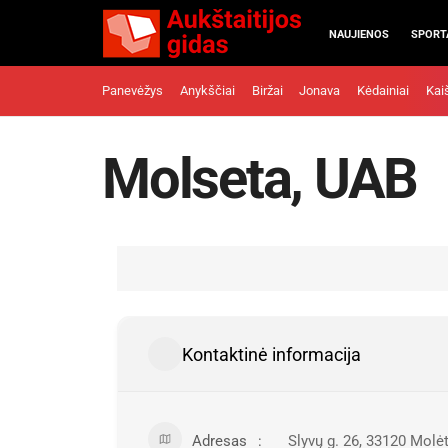
NAUJIENOS
SPORT
Panevėžys
Anykščiai
Biržai
Jonava
Kėdainiai
Kai
Molseta, UAB
Kontaktinė informacija
Adresas
Slyvų g. 26, 33120 Molėt