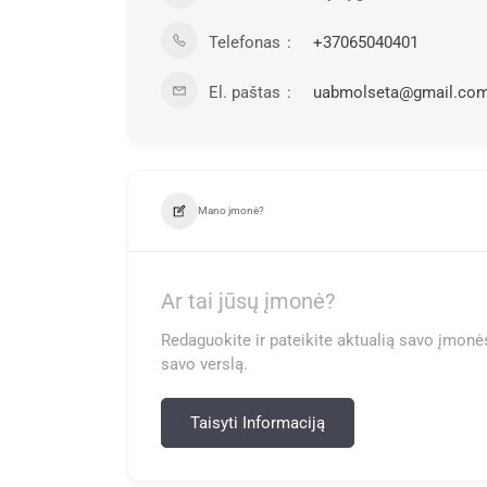
Telefonas
+37065040401
El. paštas
uabmolseta@gmail.co
Mano įmonė?
Ar tai jūsų įmonė?
Redaguokite ir pateikite aktualią savo įmonės
savo verslą.
Taisyti Informaciją