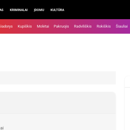
AS
KRIMINALAI
ĮDOMU
KULTŪRA
šiadorys
Kupiškis
Molėtai
Pakruojis
Radviliškis
Rokiškis
Šiauliai
ai