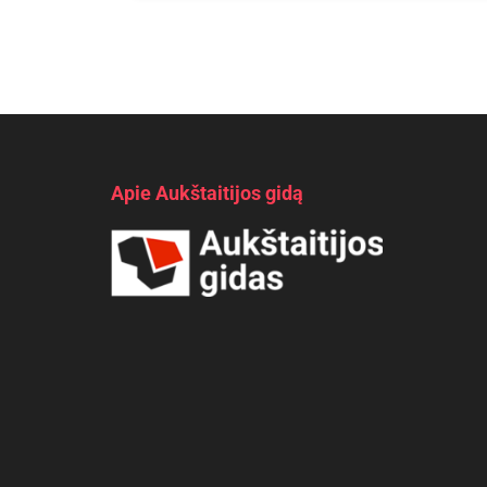
Apie Aukštaitijos gidą