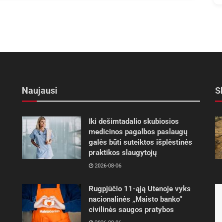
Naujausi
S
Iki dešimtadalio skubiosios
medicinos pagalbos paslaugų
galės būti suteiktos išplėstinės
praktikos slaugytojų
2026-08-06
Rugpjūčio 11-ąją Utenoje vyks
nacionalinės „Maisto banko“
civilinės saugos pratybos