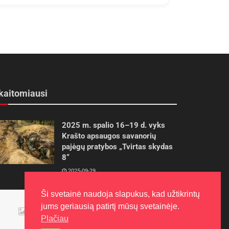
kaitomiausi
2025 m. spalio 16–19 d. vyks
Krašto apsaugos savanorių
pajėgų pratybos „Tvirtas skydas
8“
2025-09-29
Ši svetainė naudoja slapukus, kad užtikrintų
Panevėžietės tarptautinėje
programoje siekia aukso
jums geriausią patirtį mūsų svetainėje.
Plačiau
2015-10-30