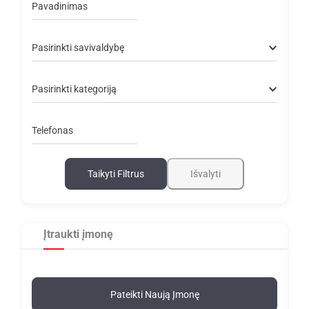
Pavadinimas
Pasirinkti savivaldybę
Pasirinkti kategoriją
Telefonas
Taikyti Filtrus
Išvalyti
Įtraukti įmonę
Pateikti Naują Įmonę