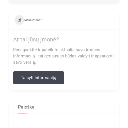
Mano įmonė?
Ar tai jūsų įmonė?
Redaguokite ir pateikite aktualią savo įmonės
informaciją - tai geriausias būdas valdyti ir apsaugoti
savo verslą.
Taisyti Informaciją
Paieška