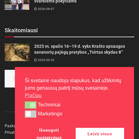
svarbiems pokyčiams
2026-08-07
Skaitomiausi
2025 m. spalio 16–19 d. vyks Krašto apsaugos
savanorių pajėgų pratybos „Tvirtas skydas 8“
2025-09-29
Panevėžietės tarptautinėje programoje siekia
aukso
Ši svetainė naudoja slapukus, kad užtikrintų
2015-10-30
jums geriausią patirtį mūsų svetainėje.
Plačiau
Techniniai
Techniniai
Marketingo
Marketingo
Paskelbkite naujieną
Rašyti redakcijai
Reklama
Išsaugoti
Privatumo politika
Kontaktai
Leisti visus
nustatymus