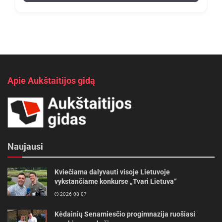
Apie Aukštaitijos gidą
Naujausi
Kviečiama dalyvauti visoje Lietuvoje
vykstančiame konkurse „Tvari Lietuva“
2026-08-07
Kėdainių Senamiesčio progimnazija ruošiasi