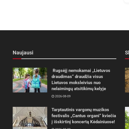
Naujausi
S
Rugsėjį nemokamai „Lietuvos
draudimas“ draudžia visus
Lietuvos moksleivius nuo
nelaimingų atsitikimų kelyje
2026-08-09
Tarptautinis vargonų muzikos
festivalis „Cantus organi“ kviečia
į išskirtinį koncertą Kėdainiuose!