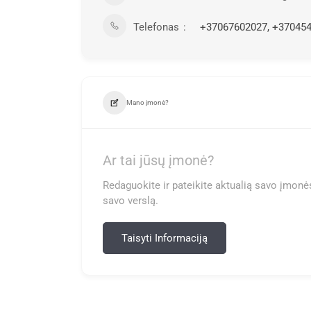
Telefonas
+37067602027, +37045
Mano įmonė?
Ar tai jūsų įmonė?
Redaguokite ir pateikite aktualią savo įmonės
savo verslą.
Taisyti Informaciją