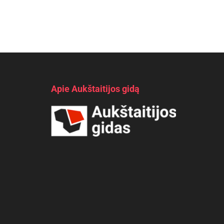
Apie Aukštaitijos gidą