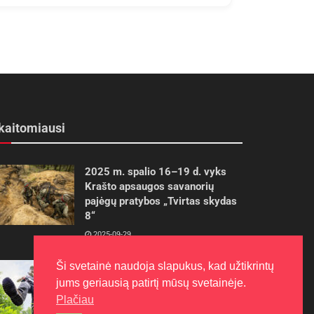
kaitomiausi
2025 m. spalio 16–19 d. vyks
Krašto apsaugos savanorių
pajėgų pratybos „Tvirtas skydas
8“
2025-09-29
Ši svetainė naudoja slapukus, kad užtikrintų
Gudrybės, kad trimerio pjovimo
valas tarnautų ilgiau
jums geriausią patirtį mūsų svetainėje.
Plačiau
2022-06-27