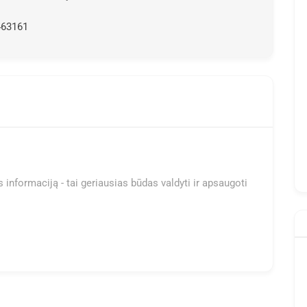
463161
 informaciją - tai geriausias būdas valdyti ir apsaugoti