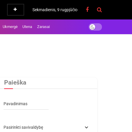
Sekmadienis, 9 rugpjūčio
Ukmergė
Utena
Zarasai
Paieška
Pavadinimas
Pasirinkti savivaldybę