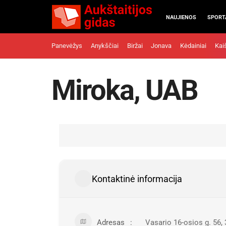
NAUJIENOS
SPORT
Panevėžys
Anykščiai
Biržai
Jonava
Kėdainiai
Kai
Miroka, UAB
Kontaktinė informacija
Adresas
Vasario 16-osios g. 56,