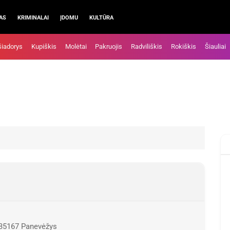
AS
KRIMINALAI
ĮDOMU
KULTŪRA
šiadorys
Kupiškis
Molėtai
Pakruojis
Radviliškis
Rokiškis
Šiauliai
 35167 Panevėžys