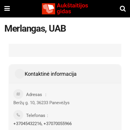
Merlangas, UAB
Kontaktinė informacija
Adresas
Beržų g. 10, 36233 Panevėžys
Telefonas
+37045432216, +37070055966