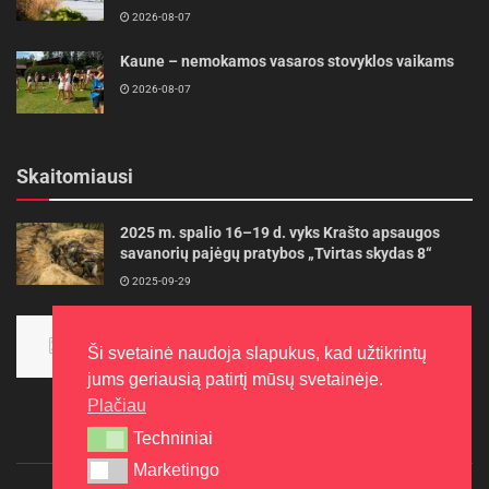
2026-08-07
Kaune – nemokamos vasaros stovyklos vaikams
2026-08-07
Skaitomiausi
2025 m. spalio 16–19 d. vyks Krašto apsaugos
savanorių pajėgų pratybos „Tvirtas skydas 8“
2025-09-29
Panevėžietės tarptautinėje programoje siekia
aukso
Ši svetainė naudoja slapukus, kad užtikrintų
2015-10-30
jums geriausią patirtį mūsų svetainėje.
Plačiau
Techniniai
Techniniai
Marketingo
Marketingo