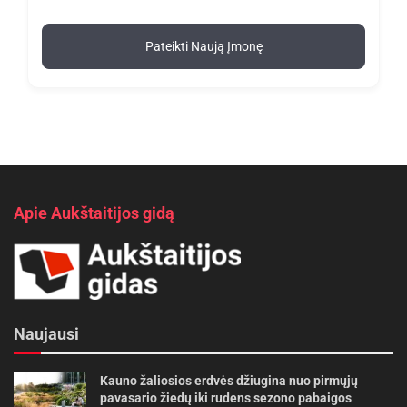
Pateikti Naują Įmonę
Apie Aukštaitijos gidą
Naujausi
Kauno žaliosios erdvės džiugina nuo pirmųjų
pavasario žiedų iki rudens sezono pabaigos