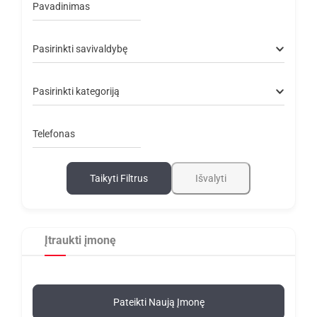
Pavadinimas
Pasirinkti savivaldybę
Pasirinkti kategoriją
Telefonas
Taikyti Filtrus
Išvalyti
Įtraukti įmonę
Pateikti Naują Įmonę