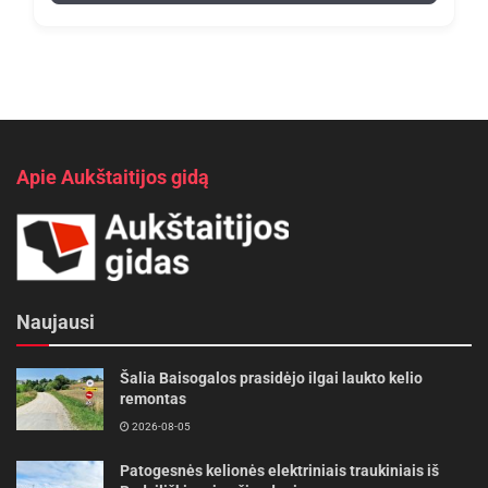
Apie Aukštaitijos gidą
Naujausi
Šalia Baisogalos prasidėjo ilgai laukto kelio
remontas
2026-08-05
Patogesnės kelionės elektriniais traukiniais iš