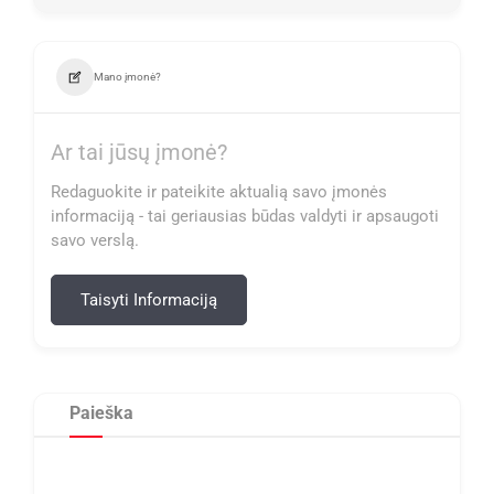
Mano įmonė?
Ar tai jūsų įmonė?
Redaguokite ir pateikite aktualią savo įmonės
informaciją - tai geriausias būdas valdyti ir apsaugoti
savo verslą.
Taisyti Informaciją
Paieška