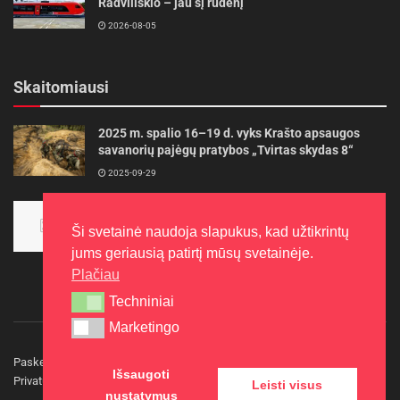
Radviliškio – jau šį rudenį
2026-08-05
Skaitomiausi
2025 m. spalio 16–19 d. vyks Krašto apsaugos
savanorių pajėgų pratybos „Tvirtas skydas 8“
2025-09-29
Panevėžietės tarptautinėje programoje siekia
aukso
Ši svetainė naudoja slapukus, kad užtikrintų
2015-10-30
jums geriausią patirtį mūsų svetainėje.
Plačiau
Techniniai
Techniniai
Marketingo
Marketingo
Paskelbkite naujieną
Rašyti redakcijai
Reklama
Išsaugoti
Privatumo politika
Kontaktai
Leisti visus
nustatymus