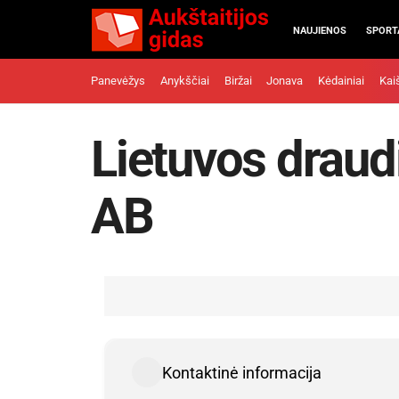
NAUJIENOS
SPORT
Panevėžys
Anykščiai
Biržai
Jonava
Kėdainiai
Kai
Lietuvos draud
AB
Kontaktinė informacija