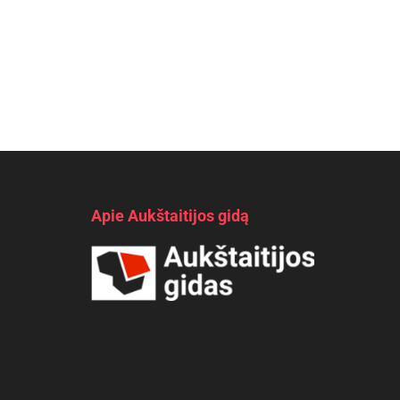
Apie Aukštaitijos gidą