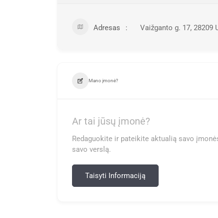
Adresas
Vaižganto g. 17, 28209 
Mano įmonė?
Ar tai jūsų įmonė?
Redaguokite ir pateikite aktualią savo įmonės
savo verslą.
Taisyti Informaciją