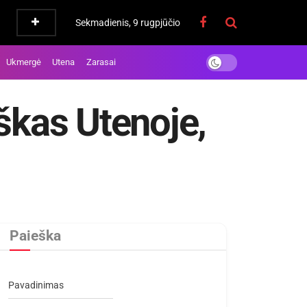
Sekmadienis, 9 rugpjūčio
Ukmergė
Utena
Zarasai
škas Utenoje,
Paieška
Pavadinimas