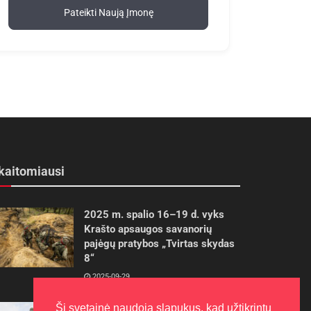
Pateikti Naują Įmonę
kaitomiausi
2025 m. spalio 16–19 d. vyks
Krašto apsaugos savanorių
pajėgų pratybos „Tvirtas skydas
8“
2025-09-29
Ši svetainė naudoja slapukus, kad užtikrintų
Gudrybės, kad trimerio pjovimo