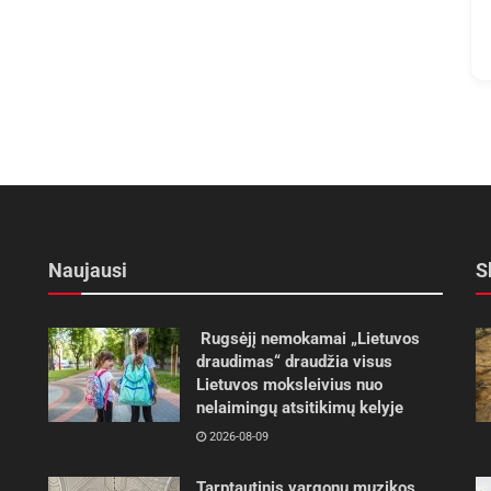
Naujausi
S
Rugsėjį nemokamai „Lietuvos
draudimas“ draudžia visus
Lietuvos moksleivius nuo
nelaimingų atsitikimų kelyje
2026-08-09
Tarptautinis vargonų muzikos