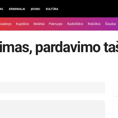
AS
KRIMINALAI
ĮDOMU
KULTŪRA
šiadorys
Kupiškis
Molėtai
Pakruojis
Radviliškis
Rokiškis
Šiauliai
imas, pardavimo ta