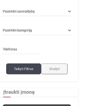
Pasirinkti savivaldybę
Pasirinkti kategoriją
Telefonas
Taikyti Filtrus
Išvalyti
Įtraukti įmonę