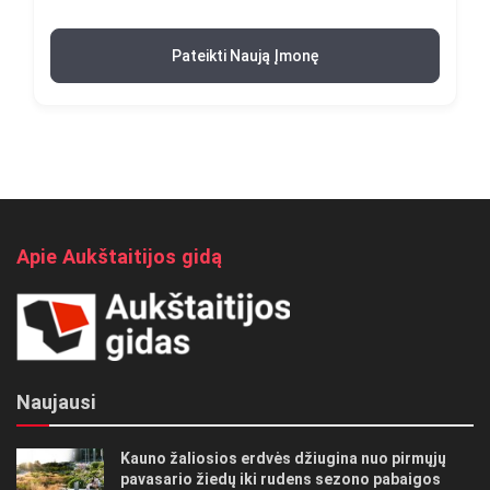
Pateikti Naują Įmonę
Apie Aukštaitijos gidą
Naujausi
Kauno žaliosios erdvės džiugina nuo pirmųjų
pavasario žiedų iki rudens sezono pabaigos