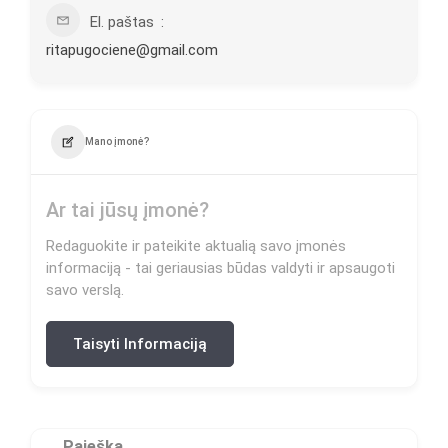
El. paštas
ritapugociene@gmail.com
Mano įmonė?
Ar tai jūsų įmonė?
Redaguokite ir pateikite aktualią savo įmonės
informaciją - tai geriausias būdas valdyti ir apsaugoti
savo verslą.
Taisyti Informaciją
Paieška