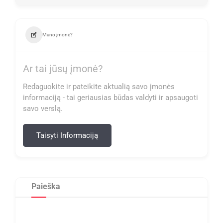
Mano įmonė?
Ar tai jūsų įmonė?
Redaguokite ir pateikite aktualią savo įmonės
informaciją - tai geriausias būdas valdyti ir apsaugoti
savo verslą.
Taisyti Informaciją
Paieška