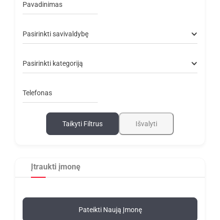
Pavadinimas
Pasirinkti savivaldybę
Pasirinkti kategoriją
Telefonas
Taikyti Filtrus
Išvalyti
Įtraukti įmonę
Pateikti Naują Įmonę