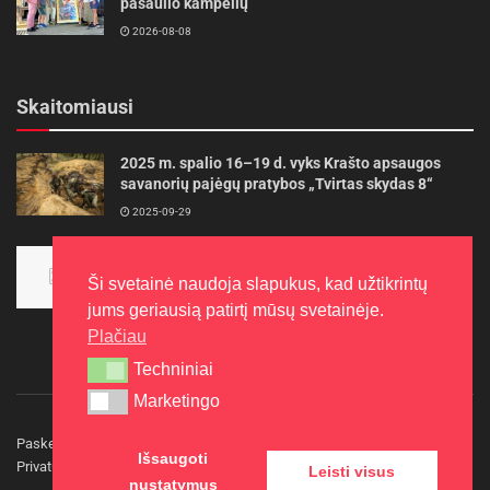
pasaulio kampelių
2026-08-08
Skaitomiausi
2025 m. spalio 16–19 d. vyks Krašto apsaugos
savanorių pajėgų pratybos „Tvirtas skydas 8“
2025-09-29
Panevėžietės tarptautinėje programoje siekia
aukso
Ši svetainė naudoja slapukus, kad užtikrintų
2015-10-30
jums geriausią patirtį mūsų svetainėje.
Plačiau
Techniniai
Techniniai
Marketingo
Marketingo
Paskelbkite naujieną
Rašyti redakcijai
Reklama
Išsaugoti
Privatumo politika
Kontaktai
Leisti visus
nustatymus