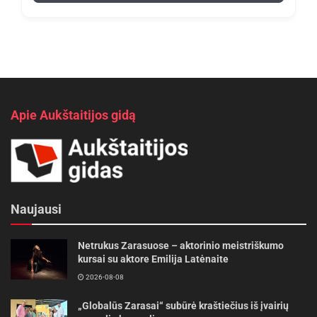
Apie Aukštaitijos gidą
Naujausi
Netrukus Zarasuose – aktorinio meistriškumo
kursai su aktore Emilija Latėnaite
2026-08-08
„Globalūs Zarasai“ subūrė kraštiečius iš įvairių